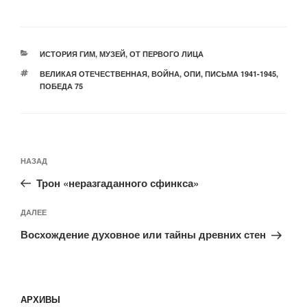
РУБРИКИ
ИСТОРИЯ ГИМ
,
МУЗЕЙ
,
ОТ ПЕРВОГО ЛИЦА
МЕТКИ
ВЕЛИКАЯ ОТЕЧЕСТВЕННАЯ
,
ВОЙНА
,
ОПИ
,
ПИСЬМА 1941-1945
,
ПОБЕДА 75
Навигация
Предыдущая
НАЗАД
по
запись:
записям
Трон «неразгаданного сфинкса»
Следующая
ДАЛЕЕ
запись
Восхождение духовное или тайны древних стен
АРХИВЫ