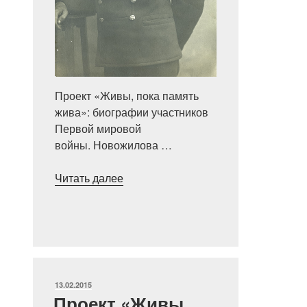
Проект «Живы, пока память
жива»: биографии участников
Первой мировой
войны. Новожилова …
«Проект
Читать далее
«Живы,
пока
память
жива»:
Иосиф
Наумович
ОПУБЛИКОВАНО
13.02.2015
Порашубский»
Проект «Живы,