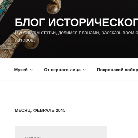
Перейти
к
БЛОГ ИСТОРИЧЕСКО
содержимому
Публикуем статьи, делимся планами, рассказываем о
авторов.
Музей
От первого лица
Покровский собо
МЕСЯЦ:
ФЕВРАЛЬ 2015
ОПУБЛИКОВАНО
13.02.2015