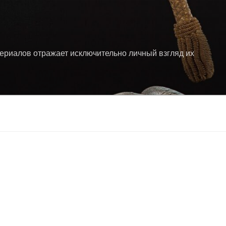
териалов отражает исключительно личный взгляд их