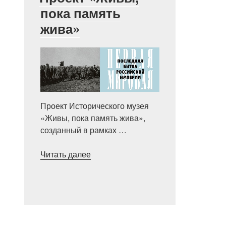
пока память
жива»
Проект Исторического музея
«Живы, пока память жива»,
созданный в рамках …
«Проект
Читать далее
«Живы,
пока
память
жива»»