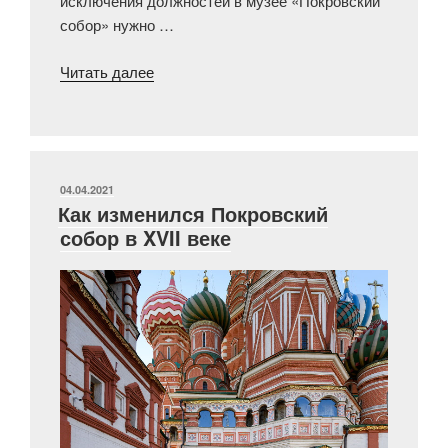
исключения должностей в музее «Покровский
собор» нужно …
«Любите
Читать далее
ли
вы
зиму?»
ОПУБЛИКОВАНО
04.04.2021
Как изменился Покровский
собор в XVII веке