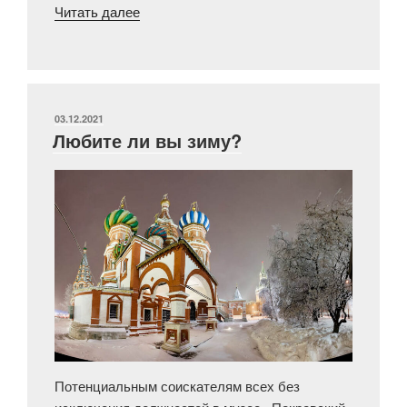
««…
Читать далее
Щепки
летят»»
ОПУБЛИКОВАНО
03.12.2021
Любите ли вы зиму?
Потенциальным соискателям всех без