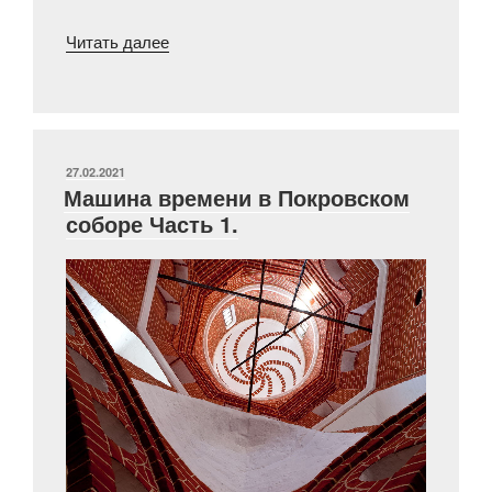
«Машина
Читать далее
времени
в
Покровском
соборе.
Часть
ОПУБЛИКОВАНО
27.02.2021
Машина времени в Покровском
2»
соборе Часть 1.