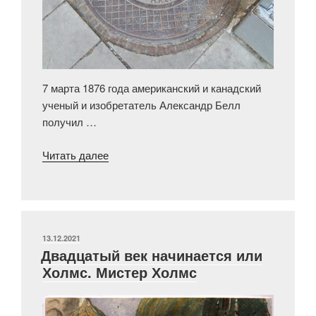
7 марта 1876 года американский и канадский
ученый и изобретатель Александр Белл
получил …
«Тут
Читать далее
какой-
то
паучок,
или
История
ОПУБЛИКОВАНО
13.12.2021
Двадцатый век начинается или
под
Холмс. Мистер Холмс
ногами»