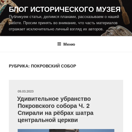
Перейти
БЛОГ ИСТОРИЧЕСКОГО МУЗЕЯ
к
Публикуем статьи, делимся планами, рассказываем о нашей
содержимому
работе. Просим принять во внимание, что часть материалов
отражает исключительно личный взгляд их авторов.
Меню
РУБРИКА:
ПОКРОВСКИЙ СОБОР
ОПУБЛИКОВАНО
09.03.2023
Удивительное убранство
Покровского собора Ч. 2
Спирали на рёбрах шатра
центральной церкви