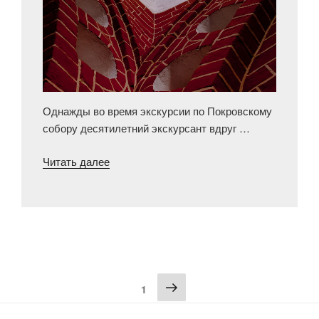
Однажды во время экскурсии по Покровскому
собору десятилетний экскурсант вдруг …
«Машина
Читать далее
времени
в
Покровском
соборе
Часть
1.»
Пагинация
1
записей