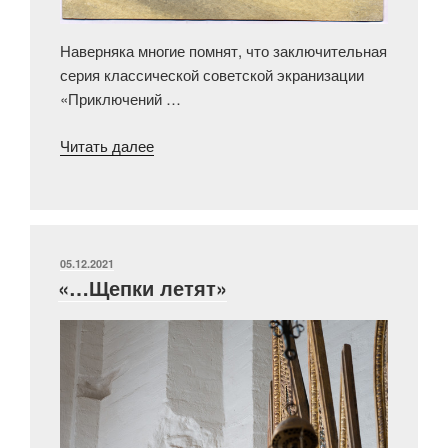
Наверняка многие помнят, что заключительная
серия классической советской экранизации
«Приключений …
«Двадцатый
Читать далее
век
начинается
или
Холмс.
Мистер
ОПУБЛИКОВАНО
05.12.2021
«…Щепки летят»
Холмс»