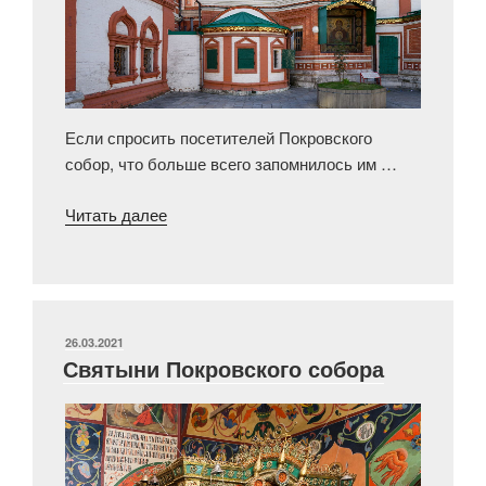
Если спросить посетителей Покровского
собор, что больше всего запомнилось им …
«Как
Читать далее
изменился
Покровский
собор
в
XVII
ОПУБЛИКОВАНО
26.03.2021
Святыни Покровского собора
веке»