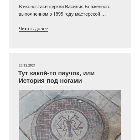
В иконостасе церкви Василия Блаженного,
выполненном в 1895 году мастерской …
«Образ
Читать далее
Михаила
Клопского,
или
Еще
один
ОПУБЛИКОВАНО
23.12.2021
Тут какой-то паучок, или
сюрприз
История под ногами
Покровского
собора»