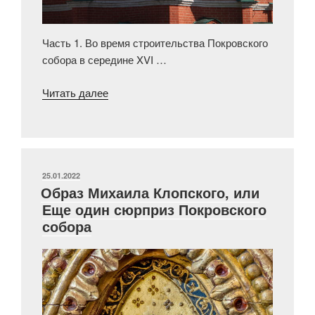
Часть 1. Во время строительства Покровского
собора в середине XVI …
«Удивительное
Читать далее
убранство
Покровского
собора
Ч.
2
ОПУБЛИКОВАНО
25.01.2022
Образ Михаила Клопского, или
Спирали
Еще один сюрприз Покровского
на
собора
рёбрах
шатра
центральной
церкви»