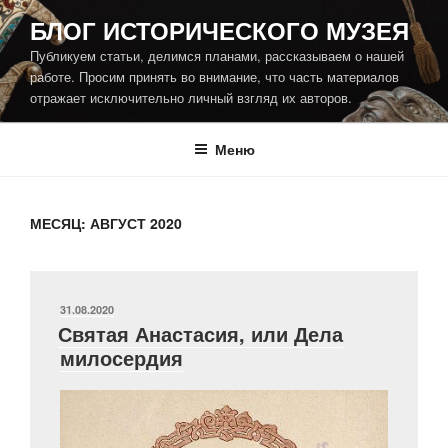
Перейти
БЛОГ ИСТОРИЧЕСКОГО МУЗЕЯ
к
Публикуем статьи, делимся планами, рассказываем о нашей
содержимому
работе. Просим принять во внимание, что часть материалов
отражает исключительно личный взгляд их авторов.
Меню
МЕСЯЦ:
АВГУСТ 2020
ОПУБЛИКОВАНО
31.08.2020
Святая Анастасия, или Дела
милосердия