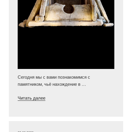
Сегодня мы с вами познакомимся с
памятником, чьё нахождение в …
«Памятник,
Читать далее
который
нельзя
не
заметить»