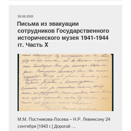
знаешь
часа»
ОПУБЛИКОВАНО
29.08.2020
Письма из эвакуации
сотрудников Государственного
исторического музея 1941-1944
гг. Часть X
М.М. Постникова-Лосева – Н.Р. Левинсону 24
сентября [1943 г.] Дорогой …