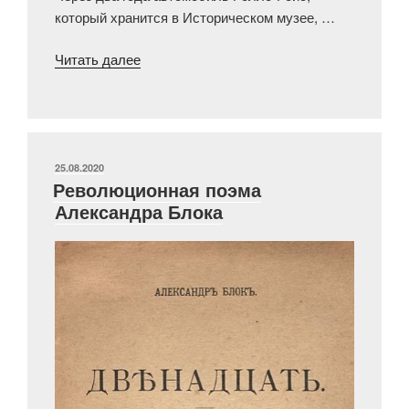
который хранится в Историческом музее, …
««Серебряный
Читать далее
призрак»
Исторического
музея»
ОПУБЛИКОВАНО
25.08.2020
Революционная поэма
Александра Блока