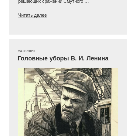
решающих сражений Смутного …
«Парадная
Читать далее
сабля
князя
Пожарского»
ОПУБЛИКОВАНО
24.08.2020
Головные уборы В. И. Ленина