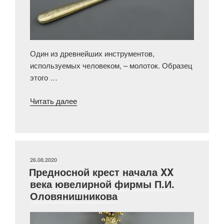
Один из древнейших инструментов,
используемых человеком, – молоток. Образец
этого …
«Молоток
Читать далее
для
прибивки
полкового
знамени
фирмы
ОПУБЛИКОВАНО
26.08.2020
Предносной крест начала XX
Хлебникова»
века ювелирной фирмы П.И.
Оловянишникова