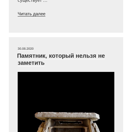
«Святая
Читать далее
Анастасия,
или
Дела
милосердия»
ОПУБЛИКОВАНО
30.08.2020
Памятник, который нельзя не
заметить