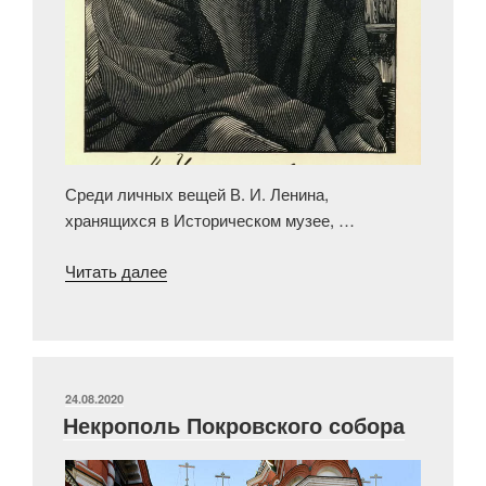
Среди личных вещей В. И. Ленина,
хранящихся в Историческом музее, …
«Головные
Читать далее
уборы
В.
И.
Ленина»
ОПУБЛИКОВАНО
24.08.2020
Некрополь Покровского собора