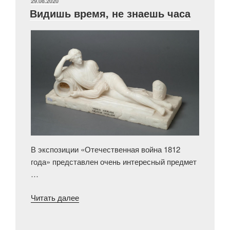
ОПУБЛИКОВАНО
29.08.2020
Видишь время, не знаешь часа
В экспозиции «Отечественная война 1812
года» представлен очень интересный предмет
…
«Видишь
Читать далее
время,
не