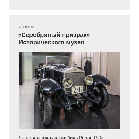
начала
XX
века
ювелирной
ОПУБЛИКОВАНО
25.08.2020
«Серебряный призрак»
фирмы
Исторического музея
П.И.
Оловянишникова»
Через два года автомобиль Роллс-Ройс,