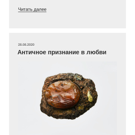
«Письма
Читать далее
из
эвакуации
сотрудников
Государственного
исторического
ОПУБЛИКОВАНО
28.08.2020
Античное признание в любви
музея
1941-
1944
гг.
Часть
X»