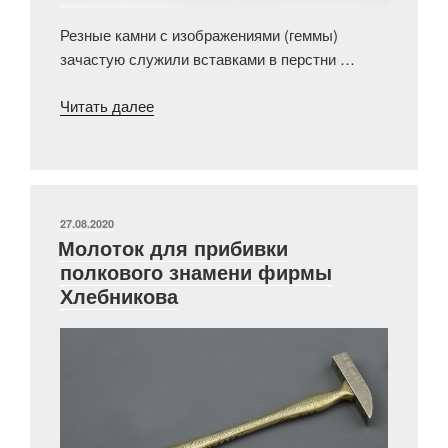
Резные камни с изображениями (геммы)
зачастую служили вставками в перстни …
«Античное
Читать далее
признание
в
любви»
ОПУБЛИКОВАНО
27.08.2020
Молоток для прибивки
полкового знамени фирмы
Хлебникова