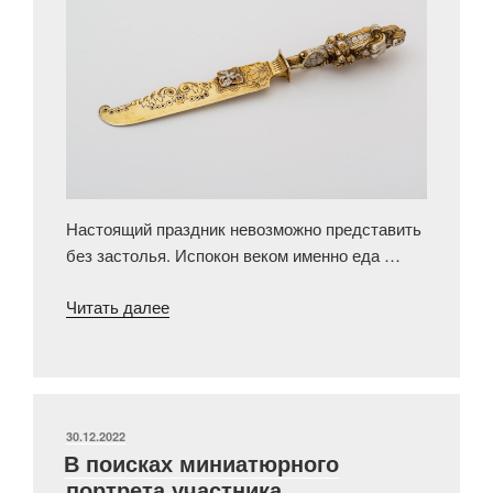
Настоящий праздник невозможно представить
без застолья. Испокон веком именно еда …
«Съедобное-
Читать далее
несъедобное:
декор
праздничного
стола
в
ОПУБЛИКОВАНО
30.12.2022
В поисках миниатюрного
XVIII
портрета участника
—