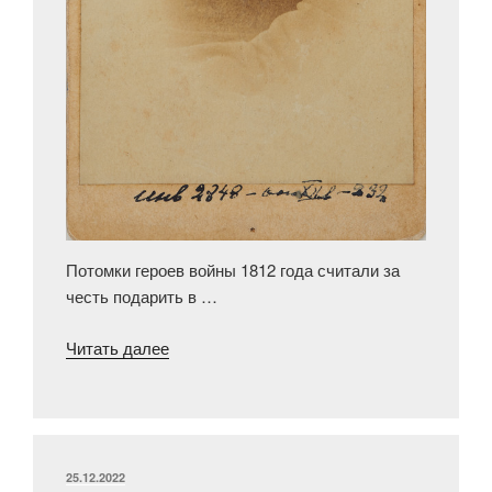
Потомки героев войны 1812 года считали за
честь подарить в …
«В поисках
Читать далее
миниатюрного
портрета
участника
Бородинского
сражения
ОПУБЛИКОВАНО
25.12.2022