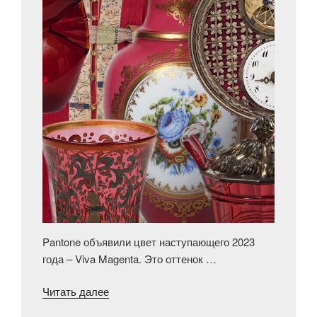
же
Максим
Максимович)»
Pantone объявили цвет наступающего 2023
года – Viva Magenta. Это оттенок …
«Цвет
Читать далее
2023