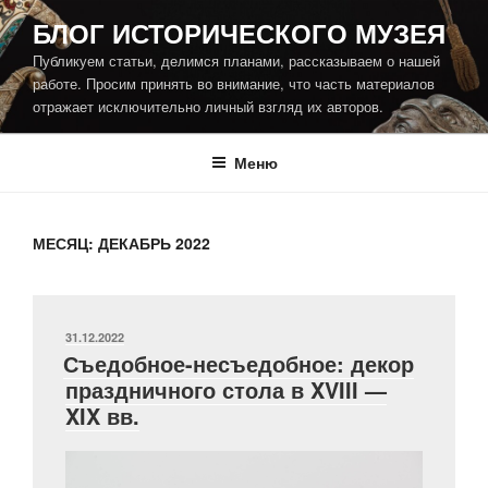
Перейти
БЛОГ ИСТОРИЧЕСКОГО МУЗЕЯ
к
Публикуем статьи, делимся планами, рассказываем о нашей
содержимому
работе. Просим принять во внимание, что часть материалов
отражает исключительно личный взгляд их авторов.
Меню
МЕСЯЦ:
ДЕКАБРЬ 2022
ОПУБЛИКОВАНО
31.12.2022
Съедобное-несъедобное: декор
праздничного стола в XVIII —
XIX вв.