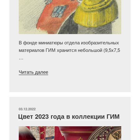
В фонде миниатюры отдела изобразительных
материалов ГИМ хранится небольшой (9,5х7,5
…
«Миниатюрный
Читать далее
портрет
Рейтерна
Магнуса
Карловича
(он
ОПУБЛИКОВАНО
03.12.2022
Цвет 2023 года в коллекции ГИМ
же
Магнус
Магнусович,
он