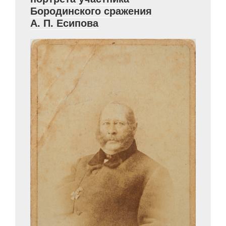
Бородинского сражения
XIX
А. П. Есипова
вв.»