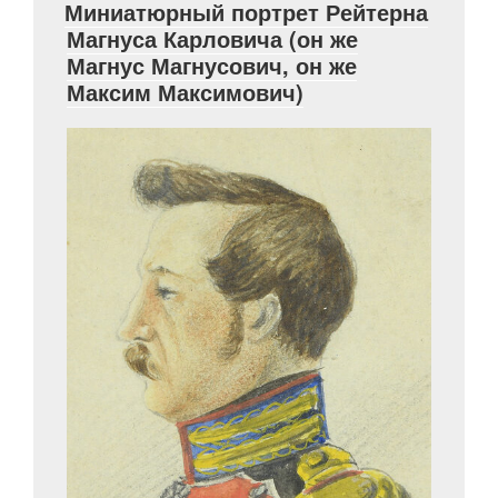
Миниатюрный портрет Рейтерна
А. П. Есипова»
Магнуса Карловича (он же
Магнус Магнусович, он же
Максим Максимович)