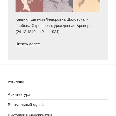
Княгиня Евгения Федоровна Шаховская-
Глебова-Стрешнева, урожденная Бреверн
(24.12.1840 – 12.11.1924) – …
«О
Читать далее
портретах
княгини
Евгении
Федоровны
Шаховской-
Глебовой-
РУБРИКИ
Стрешневой»
Архитектура
Виртуальный музей
Выставки и мероприятия