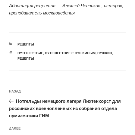
Адаптация рецептов — Алексей Ченчиков , историк,
преподаватель москвоведения
РУБРИКИ
РЕЦЕПТЫ
МЕТКИ
ПУТЕШЕСТВИЕ
,
ПУТЕШЕСТВИЕ С ПУШКИНЫМ
,
ПУШКИН
,
РЕЦЕПТЫ
Навигация
Предыдущая
НАЗАД
по
запись:
записям
Нотгельды немецкого лагеря Лихтенхорст для
российских военнопленных из собрания отдела
нумизматики ГИМ
Следующая
ДАЛЕЕ