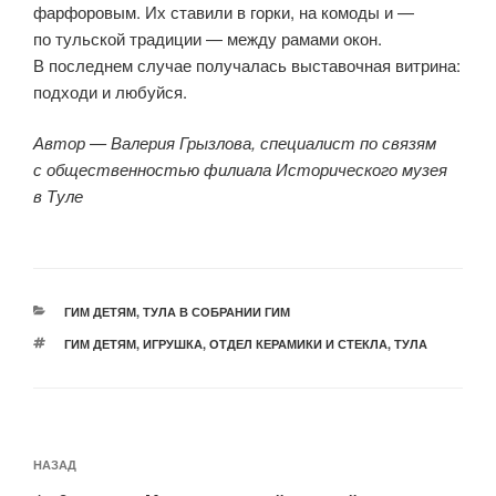
фарфоровым. Их ставили в горки, на комоды и —
по тульской традиции — между рамами окон.
В последнем случае получалась выставочная витрина:
подходи и любуйся.
Автор — Валерия Грызлова, специалист по связям
с общественностью филиала Исторического музея
в Туле
РУБРИКИ
ГИМ ДЕТЯМ
,
ТУЛА В СОБРАНИИ ГИМ
МЕТКИ
ГИМ ДЕТЯМ
,
ИГРУШКА
,
ОТДЕЛ КЕРАМИКИ И СТЕКЛА
,
ТУЛА
Навигация
Предыдущая
НАЗАД
по
запись: