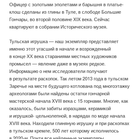
Офицер с золотыми эполетами и барышня в платье-
клош сделаны из глины в Туле, в слободе Большие
Гончары, во второй половине XIX века. Сейчас
квартируют в собрании Исторического музея.
Тульская игрушка — наш экземпляр представляет
именно этот угасший в начале и возрожденный
в конце ХХ века стараниями местных художников
промысел — явление даже в музеях редкое.
Информацию о нем исследователи получают
в результате раскопок. Так летом 2013 года в тульском
Заречье на месте будущего котлована под многоэтажку
археологами были найдены остатки гончарной
мастерской начала XVIII века с 15 горнами. Многие, как
оказалось, были забиты изразцами, керамикой
и игрушкой- цельнолепной, в нарядах по моде начала
XVIII века. Находили глиняную игрушку и при раскопках
в тульском кремле, 500 лет которому исполнилось
в 2020-м. Почти все найденные экземпляры