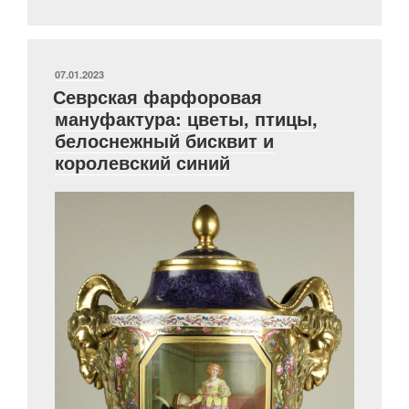
Флоры.
Символика
растительных
мотивов
ОПУБЛИКОВАНО
07.01.2023
Севрская фарфоровая
в
мануфактура: цветы, птицы,
культуре
белоснежный бисквит и
первой
королевский синий
половине
XIX
века.
Часть
I.»