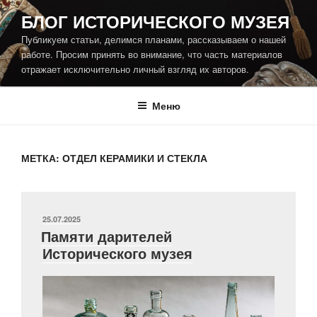
Перейти
БЛОГ ИСТОРИЧЕСКОГО МУЗЕЯ
к
Публикуем статьи, делимся планами, рассказываем о нашей
содержимому
работе. Просим принять во внимание, что часть материалов
отражает исключительно личный взгляд их авторов.
Меню
МЕТКА:
ОТДЕЛ КЕРАМИКИ И СТЕКЛА
ОПУБЛИКОВАНО
25.07.2025
Памяти дарителей
Исторического музея