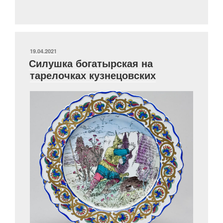
цветов
радуги:
цветное
стекло
Императорского
ОПУБЛИКОВАНО
19.04.2021
Силушка богатырская на
стеклянного
тарелочках кузнецовских
завода»