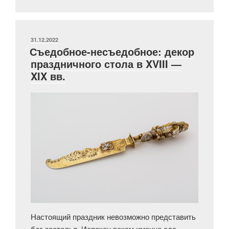
мануфактура:
цветы,
птицы,
белоснежный
ОПУБЛИКОВАНО
31.12.2022
Съедобное-несъедобное: декор
бисквит
праздничного стола в XVIII —
и
XIX вв.
королевский
синий»
Настоящий праздник невозможно представить
без застолья. Испокон веком именно еда …