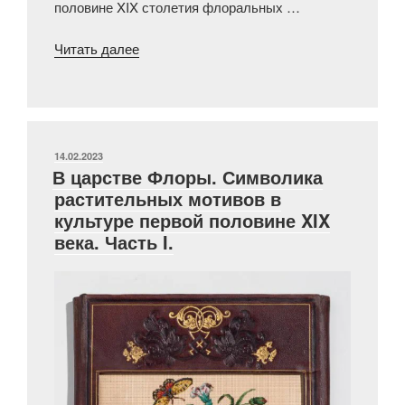
половине XIX столетия флоральных …
«В
Читать далее
царстве
Флоры.
Символика
растительных
мотивов
ОПУБЛИКОВАНО
14.02.2023
В царстве Флоры. Символика
в
растительных мотивов в
культуре
культуре первой половине XIX
первой
века. Часть I.
половине
XIX
века.
Часть
II.»