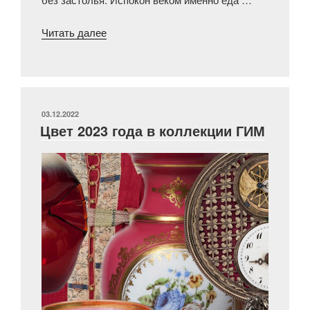
«Съедобное-
Читать далее
несъедобное:
декор
праздничного
стола
в
ОПУБЛИКОВАНО
03.12.2022
Цвет 2023 года в коллекции ГИМ
XVIII
—
XIX
вв.»