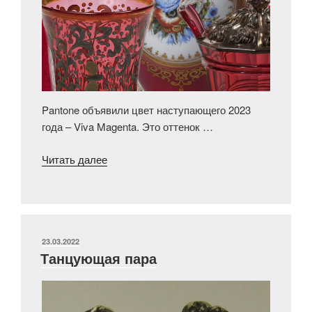
Pantone объявили цвет наступающего 2023
года – Viva Magenta. Это оттенок …
«Цвет
Читать далее
2023
года
в
коллекции
ГИМ»
ОПУБЛИКОВАНО
23.03.2022
Танцующая пара