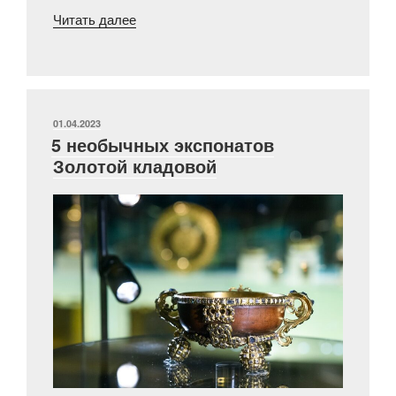
«Цвет
Читать далее
2024
года
в
коллекции
ГИМ»
ОПУБЛИКОВАНО
01.04.2023
5 необычных экспонатов
Золотой кладовой