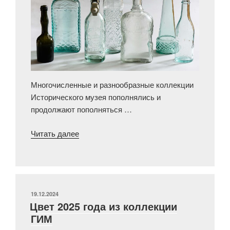
Многочисленные и разнообразные коллекции
Исторического музея пополнялись и
продолжают пополняться …
«Памяти
Читать далее
дарителей
Исторического
музея»
ОПУБЛИКОВАНО
19.12.2024
Цвет 2025 года из коллекции
ГИМ