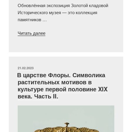
Обновлённая экспозиция Золотой кладовой
Исторического музея — это коллекция
памятников …
«5
Читать далее
необычных
экспонатов
Золотой
кладовой»
ОПУБЛИКОВАНО
21.02.2023
В царстве Флоры. Символика
растительных мотивов в
культуре первой половине XIX
века. Часть II.