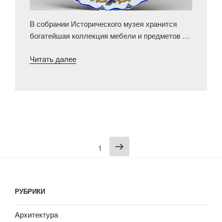
В собрании Исторического музея хранится
богатейшая коллекция мебели и предметов …
«Силушка
Читать далее
богатырская
на
тарелочках
кузнецовских»
Пагинация
1
записей
РУБРИКИ
Архитектура