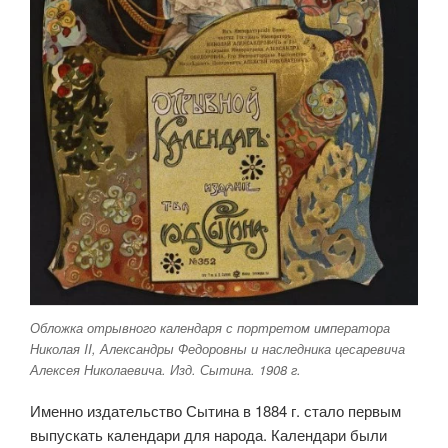
Обложка отрывного календаря с портретом императора
Николая II, Александры Федоровны и наследника цесаревича
Алексея Николаевича. Изд. Сытина. 1908 г.
Именно издательство Сытина в 1884 г. стало первым
выпускать календари для народа. Календари были