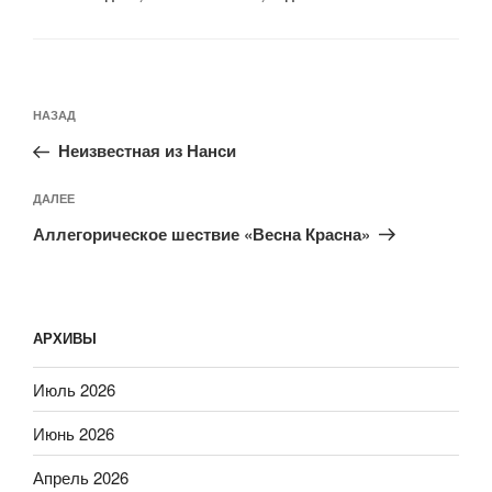
Навигация
Предыдущая
НАЗАД
по
запись:
записям
Неизвестная из Нанси
Следующая
ДАЛЕЕ
запись
Аллегорическое шествие «Весна Красна»
АРХИВЫ
Июль 2026
Июнь 2026
Апрель 2026