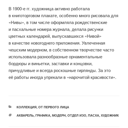
В 1900-е гг. художница активно работала
в книготорговом плакате, особенно много рисовала для
«Нивы», в том числе оформляла рождественские
и пасхальные номера журнала, делала рисунки
цветных календарей, выпускавшихся «Нивой»
в качестве новогоднего приложения. Увлеченная
чешским модерном, в собственном творчестве часто
использовала разнообразные орнаментальные
бордюры и виньетки, заставки и концовки,
причудливые и всегда роскошные гирлянды. За это
её работы иногда упрекали в «нарочитой красивости».
РУБРИКИ
КОЛЛЕКЦИЯ
,
ОТ ПЕРВОГО ЛИЦА
МЕТКИ
АКВАРЕЛЬ
,
ГРАФИКА
,
МОДЕРН
,
ОТДЕЛ ИЗО
,
ПАСХА
,
ХУДОЖНИК