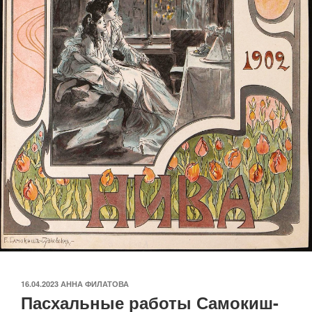
ОПУБЛИКОВАНО
16.04.2023
АННА ФИЛАТОВА
Пасхальные работы Самокиш-