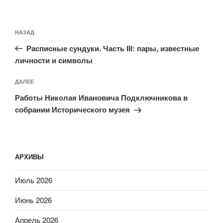
Навигация
Предыдущая
НАЗАД
по
запись:
записям
Расписные сундуки. Часть III: пары, известные
личности и символы
Следующая
ДАЛЕЕ
запись
Работы Николая Ивановича Подключникова в
собрании Исторического музея
АРХИВЫ
Июль 2026
Июнь 2026
Апрель 2026