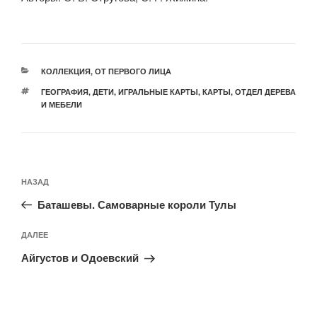
РУБРИКИ
КОЛЛЕКЦИЯ
,
ОТ ПЕРВОГО ЛИЦА
МЕТКИ
ГЕОГРАФИЯ
,
ДЕТИ
,
ИГРАЛЬНЫЕ КАРТЫ
,
КАРТЫ
,
ОТДЕЛ ДЕРЕВА
И МЕБЕЛИ
Навигация
Предыдущая
НАЗАД
по
запись:
записям
Баташевы. Самоварные короли Тулы
Следующая
ДАЛЕЕ
запись
Айгустов и Одоевский