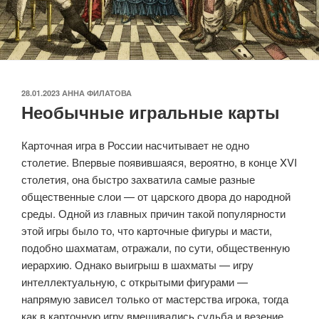
ОПУБЛИКОВАНО
28.01.2023
АННА ФИЛАТОВА
Необычные игральные карты
Карточная игра в России насчитывает не одно
столетие. Впервые появившаяся, вероятно, в конце XVI
столетия, она быстро захватила самые разные
общественные слои — от царского двора до народной
среды. Одной из главных причин такой популярности
этой игры было то, что карточные фигуры и масти,
подобно шахматам, отражали, по сути, общественную
иерархию. Однако выигрыш в шахматы — игру
интеллектуальную, с открытыми фигурами —
напрямую зависел только от мастерства игрока, тогда
как в карточную игру вмешивались судьба и везение,