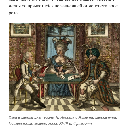
делая ее причастной к не зависящей от человека воле
рока.
Игра в карты Екатерины II, Иосифа и Ахмета, карикатура.
Неизвестный гравер, конец XVIII в. Фрагмент