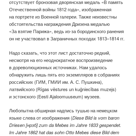
отсутствует бронзовая дворянская медаль «В память
Отечественной войны 1812 года», изображенная
на портрете из Военной галереи. Также неизвестны
обстоятельства награждения Дризена медалью
«За взятие Парижа», ведь из-за бородинского ранения
он не участвовал в Заграничных походах 1813–1814 гг.
Надо сказать, что этот лист достаточно редкий,
несмотря на его неоднократное воспроизведение
в дореволюционных источниках. Нам удалось
обнаружить лишь пять его экземпляров в собраниях
российских (ГИМ, ГМИИ им. А. С. Пушкина),
латвийского (Rīgas vēstures un kuģniecības muzejs)
и эстонского (Eesti Ajaloomuuseum) музеев.
Любопытна обширная надпись тушью на немецком
языке слева от изображения (
Diese Bild is vom baron
Driesen [нрзб] zum da Mebes im Jahre 1833 gespendet.
Im Jahre 1862 hat das sohn Otto Mebes diese Bild dem