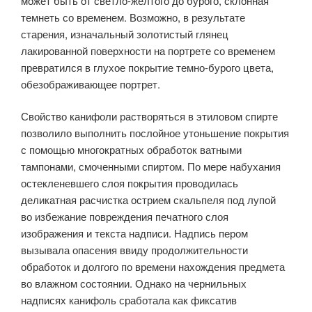
может быть от светло-желтого до бурого, склонная
темнеть со временем. Возможно, в результате
старения, изначальный золотистый глянец
лакированной поверхности на портрете со временем
превратился в глухое покрытие темно-бурого цвета,
обезображивающее портрет.
Свойство канифоли растворяться в этиловом спирте
позволило выполнить послойное утоньшение покрытия
с помощью многократных обработок ватными
тампонами, смоченными спиртом. По мере набухания
остекленевшего слоя покрытия проводилась
деликатная расчистка острием скальпеля под лупой
во избежание повреждения печатного слоя
изображения и текста надписи. Надпись пером
вызывала опасения ввиду продолжительности
обработок и долгого по времени нахождения предмета
во влажном состоянии. Однако на чернильных
надписях канифоль сработала как фиксатив