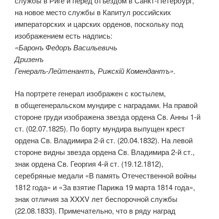
службы в Риге и перед отъездом в Санкт-Петербург,
на новое место службы в Капитул российских
императорских и царских орденов, поскольку под
изображением есть надпись:
«Баронъ Федоръ Васильевичь
Дризенъ
Генералъ-Лейтенантъ, Рижскiй Комендантъ».
На портрете генерал изображен с костылем,
в общегенеральском мундире с наградами. На правой
стороне груди изображена звезда ордена Св. Анны 1-й
ст. (02.07.1825). По борту мундира выпущен крест
ордена Св. Владимира 2-й ст. (20.04.1832). На левой
стороне видны звезда ордена Св. Владимира 2-й ст.,
знак ордена Св. Георгия 4-й ст. (19.12.1812),
серебряные медали «В память Отечественной войны
1812 года» и «За взятие Парижа 19 марта 1814 года»,
знак отличия за XXXV лет беспорочной службы
(22.08.1833). Примечательно, что в ряду наград