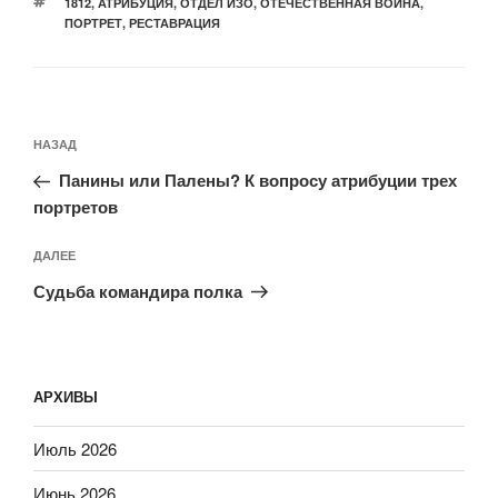
МЕТКИ
1812
,
АТРИБУЦИЯ
,
ОТДЕЛ ИЗО
,
ОТЕЧЕСТВЕННАЯ ВОЙНА
,
ПОРТРЕТ
,
РЕСТАВРАЦИЯ
Навигация
Предыдущая
НАЗАД
по
запись:
записям
Панины или Палены? К вопросу атрибуции трех
портретов
Следующая
ДАЛЕЕ
запись
Судьба командира полка
АРХИВЫ
Июль 2026
Июнь 2026