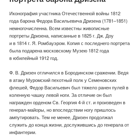
Иконография участника Отечественной войны 1812
года барона Федора Васильевича Дризена (1781–1851)
немногочисленна. Всем известны живописные
портреты Дризена, написанные в 1825 г. Дж. Доу
и в 1814 г. Я. Ромбауэром. Копия с последнего портрета
была подарена московскому Музею 1812 года
в юбилейный 1912 год.
Ф. В. Дризен отличился в Бородинском сражении. Ведя
в атаку Муромский пехотный полк у Семеновских
флешей, Федор Васильевич был тяжело ранен пулей в
коленную чашку левой ноги. За отличие он был
награжден орденом Св. Георгия 4-й ст. и произведен в
генерал-майоры, но впоследствии ногу пришлось
ампутировать. Тем не менее, Дризен продолжал
служить до конца жизни, дослужившись до генерала от
инфантерии.