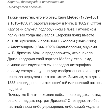
Картон, фотография раскрашенная
Публикуется впервые
Также известно, что его отец Карл Мебес (1789–1861)
в 1813–1856 гг. работал врачом в Риге. В 1862 г. Оттон
Карлович служил подпоручиком в л.-гв. Гатчинском
полку (так тогда назывался Егерский полк) вместе
с П. Ф. Дризеном и братьями Николаем (1842–1905)
и Александром (1844–1929) Каульбарсами, внуками
Ф. В. Дризена. Можно предположить, что сначала
Дризен подарил свой портрет Мебесу-старшему,
а много лет спустя его сын передал литографию
своему сослуживцу — внуку изображенного, и портрет
генерала вернулся к его потомкам. Заметим, что дата
1833, очевидно, является ошибкой или опиской автора
надписи.
Почему же Шлатер, хозяин небольшого издательства,
решился издать портрет Дризена? Очевидно, это был
частный заказ либо учреждения, либо самой модели,