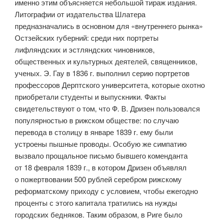
именно этим объясняется небольшой тираж издания.
Литографии от издательства Шлатера
предназначались в основном для «внутреннего рынка»
Остзейских губерний: среди них портреты
лифляндских и эстляндских чиновников,
общественных и культурных деятелей, священников,
ученых. Э. Гау в 1836 г. выполнил серию портретов
профессоров Дерптского университета, которые охотно
приобретали студенты и выпускники. Факты
свидетельствуют о том, что Ф. В. Дризен пользовался
популярностью в рижском обществе: по случаю
перевода в столицу в январе 1839 г. ему были
устроены пышные проводы. Особую же симпатию
вызвало прощальное письмо бывшего коменданта
от 18 февраля 1839 г., в котором Дризен объявлял
о пожертвовании 500 рублей серебром рижскому
реформатскому приходу с условием, чтобы ежегодно
проценты с этого капитала тратились на нужды
городских бедняков. Таким образом, в Риге было