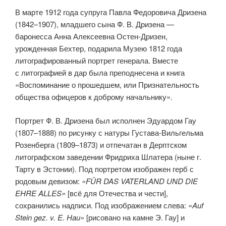
В марте 1912 года супруга Павла Федоровича Дризена
(1842–1907), младшего сына Ф. В. Дризена —
баронесса Анна Алексеевна Остен-Дризен,
урожденная Бехтер, подарила Музею 1812 года
литографированный портрет генерала. Вместе
с литографией в дар была преподнесена и книга
«Воспоминание о прошедшем, или Признательность
общества офицеров к доброму начальнику».
Портрет Ф. В. Дризена был исполнен Эдуардом Гау
(1807–1888) по рисунку с натуры Густава-Вильгельма
Розенберга (1809–1873) и отпечатан в Дерптском
литографском заведении Фридриха Шлатера (ныне г.
Тарту в Эстонии). Под портретом изображен герб с
родовым девизом:
«FÜR DAS VATERLAND UND DIE
EHRE ALLES»
[всё для Отечества и чести],
сохранились надписи. Под изображением слева:
«Auf
Stein gez. v. E. Hau»
[рисовано на камне Э. Гау] и