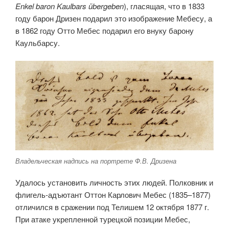
Enkel baron Kaulbars übergeben
), гласящая, что в 1833
году барон Дризен подарил это изображение Мебесу, а
в 1862 году Отто Мебес подарил его внуку барону
Каульбарсу.
Владельческая надпись на портрете Ф.В. Дризена
Удалось установить личность этих людей. Полковник и
флигель-адъютант Оттон Карлович Мебес (1835–1877)
отличился в сражении под Телишем 12 октября 1877 г.
При атаке укрепленной турецкой позиции Мебес,