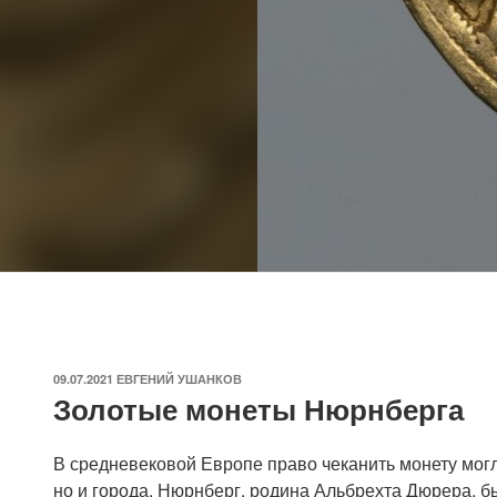
ОПУБЛИКОВАНО
09.07.2021
ЕВГЕНИЙ УШАНКОВ
Золотые монеты Нюрнберга
В средневековой Европе право чеканить монету могли
но и города. Нюрнберг, родина Альбрехта Дюрера, б