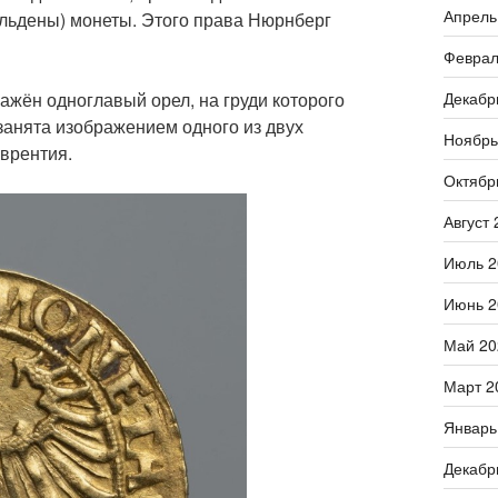
Апрель
гульдены) монеты. Этого права Нюрнберг
Феврал
Декабр
жён одноглавый орел, на груди которого
занята изображением одного из двух
Ноябрь
аврентия.
Октябр
Август 
Июль 2
Июнь 2
Май 20
Март 2
Январь
Декабр