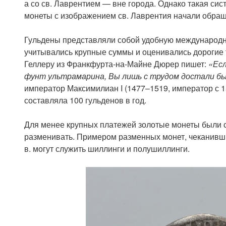
а со св. Лаврентием — вне города. Однако такая сис
монеты с изображением св. Лаврентия начали обращ
Гульдены представляли собой удобную международн
учитывались крупные суммы и оценивались дорогие 
Геллеру из Франкфурта-на-Майне Дюрер пишет:
«Есл
фунт ультрамарина, Вы лишь с трудом достали бы 
император Максимилиан I (1477–1519, император с 1
составляла 100 гульденов в год.
Для менее крупных платежей золотые монеты были с
разменивать. Примером разменных монет, чеканивш
в. могут служить шиллинги и полушиллинги.