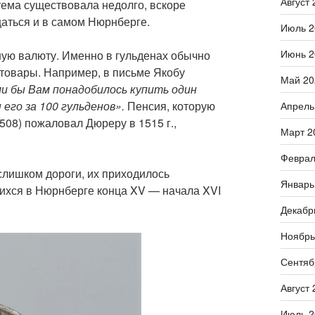
Август 
тема существовала недолго, вскоре
аться и в самом Нюрнберге.
Июль 2
Июнь 2
ую валюту. Именно в гульденах обычно
товары. Например, в письме Якобу
Май 20
и бы Вам понадобилось купить один
его за 100 гульденов».
Пенсия, которую
Апрель
508) пожаловал Дюреру в 1515 г.,
Март 2
Феврал
лишком дороги, их приходилось
Январь
ихся в Нюрнберге конца XV — начала XVI
Декабр
Ноябрь
Сентяб
Август 
Июль 2