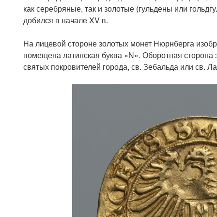
как серебряные, так и золотые (гульдены или гольд
добился в начале XV в.
На лицевой стороне золотых монет Нюрнберга изобра
помещена латинская буква «N». Оборотная сторона 
святых покровителей города, св. Зебальда или св. Л