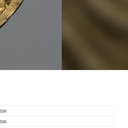
026
026