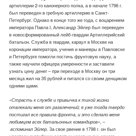
артиллерии 2-го канонерного полка, а в начале 1796 г.
был переведен в гребную артиллерию в Санкт-
Петербург. Однако в конце того же года, с воцарением
императора Павла I, Александр Эйлер был переведен
в новосформированный лейб-гвардии Артиллерийский
батальон. Служба в гвардии, караул в Москве на
коронации императора, учения и маневры в Павловске
и Петербурге помогли постичь фрунтовую науку, а
также научили офицера умеренности и заставили
узнать цену денег – при переходе в Москву он три
месяца жил на 35 рублей и питался со своим денщиком
одними щами.
«Страсть к службе и привычка к тихой жизни
отвлекали меня от развлечений; я уже тогда твердо
постигал все правила фронта, и это сделало меня
любимцем всех батальонных командиров»,
–
вспоминал Эйлер
. За свое рвение в 1798 г. он был