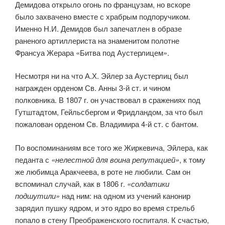
Демидова открыло огонь по французам, но вскоре
было захвачено вместе с храбрым подпоручиком.
Именно Н.И. Демидов был запечатлен в образе
раненого артиллериста на знаменитом полотне
Франсуа Жерара «Битва под Аустерлицем».
Несмотря ни на что А.Х. Эйлер за Аустерлиц был
награжден орденом Св. Анны 3-й ст. и чином
полковника. В 1807 г. он участвовал в сражениях под
Гутштадтом, Гейльсбергом и Фридландом, за что был
пожалован орденом Св. Владимира 4-й ст. с бантом.
По воспоминаниям все того же Жиркевича, Эйлера, как
педанта с
«нелестной для воина репутацией»
, к тому
же любимца Аракчеева, в роте не любили. Сам он
вспоминал случай, как в 1806 г.
«солдатики
подшутили»
над ним: на одном из учений канонир
зарядил пушку ядром, и это ядро во время стрельб
попало в стену Преображенского госпиталя. К счастью,