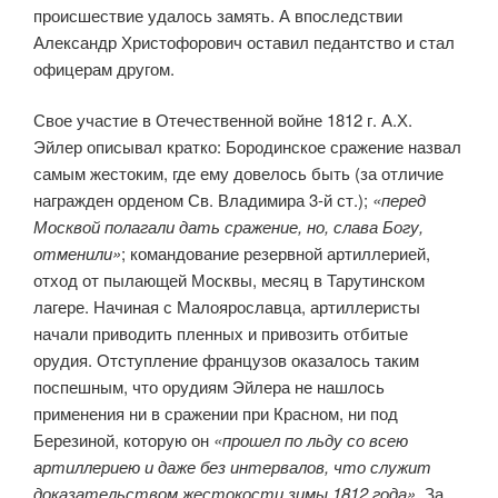
происшествие удалось замять. А впоследствии
Александр Христофорович оставил педантство и стал
офицерам другом.
Свое участие в Отечественной войне 1812 г. А.Х.
Эйлер описывал кратко: Бородинское сражение назвал
самым жестоким, где ему довелось быть (за отличие
награжден орденом Св. Владимира 3-й ст.);
«перед
Москвой полагали дать сражение, но, слава Богу,
отменили»
; командование резервной артиллерией,
отход от пылающей Москвы, месяц в Тарутинском
лагере. Начиная с Малоярославца, артиллеристы
начали приводить пленных и привозить отбитые
орудия. Отступление французов оказалось таким
поспешным, что орудиям Эйлера не нашлось
применения ни в сражении при Красном, ни под
Березиной, которую он
«прошел по льду со всею
артиллериею и даже без интервалов, что служит
доказательством жестокости зимы 1812 года»
. За