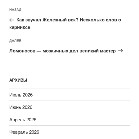
Навигация
Предыдущая
НАЗАД
по
запись:
записям
Как звучал Железный век? Несколько слов о
карниксе
Следующая
ДАЛЕЕ
запись
Ломоносов — мозаичных дел великий мастер
АРХИВЫ
Июль 2026
Июнь 2026
Апрель 2026
Февраль 2026