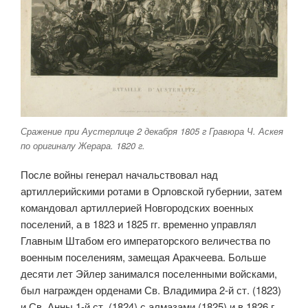
Сражение при Аустерлице 2 декабря 1805 г Гравюра Ч. Аскея
по оригиналу Жерара. 1820 г.
После войны генерал начальствовал над
артиллерийскими ротами в Орловской губернии, затем
командовал артиллерией Новгородских военных
поселений, а в 1823 и 1825 гг. временно управлял
Главным Штабом его императорского величества по
военным поселениям, замещая Аракчеева. Больше
десяти лет Эйлер занимался поселенными войсками,
был награжден орденами Св. Владимира 2-й ст. (1823)
и Св. Анны 1-й ст. (1824) с алмазами (1825) и в 1826 г.