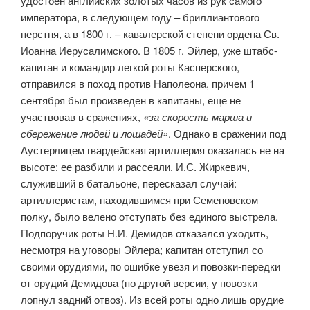
удостоен английских золотых часов из рук самого
императора, в следующем году – бриллиантового
перстня, а в 1800 г. – кавалерской степени ордена Св.
Иоанна Иерусалимского. В 1805 г. Эйлер, уже штабс-
капитан и командир легкой роты Касперского,
отправился в поход против Наполеона, причем 1
сентября был произведен в капитаны, еще не
участвовав в сражениях,
«за скорость марша и
сбережение людей и лошадей»
. Однако в сражении под
Аустерлицем гвардейская артиллерия оказалась не на
высоте: ее разбили и рассеяли. И.С. Жиркевич,
служивший в батальоне, пересказал случай:
артиллеристам, находившимся при Семеновском
полку, было велено отступать без единого выстрела.
Подпоручик роты Н.И. Демидов отказался уходить,
несмотря на уговоры Эйлера; капитан отступил со
своими орудиями, по ошибке увезя и повозки-передки
от орудий Демидова (по другой версии, у повозки
лопнул задний отвоз). Из всей роты одно лишь орудие