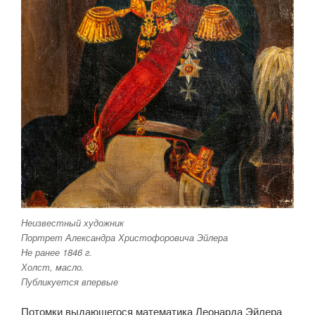
Неизвестный художник
Портрет Александра Христофоровича Эйлера
Не ранее 1846 г.
Холст, масло.
Публикуется впервые
Потомки выдающегося математика Леонарда Эйлера