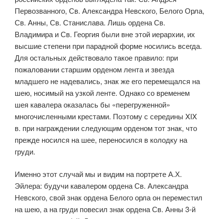
Первозванного, Св. Александра Невского, Белого Орла,
Св. Анны, Св. Станислава. Лишь ордена Св.
Владимира и Св. Георгия были вне этой иерархии, их
высшие степени при парадной форме носились всегда.
Для остальных действовало такое правило: при
пожаловании старшим орденом лента и звезда
младшего не надевались, знак же его перемещался на
шею, носимый на узкой ленте. Однако со временем
шея кавалера оказалась бы «перегруженной»
многочисленными крестами. Поэтому с середины XIX
в. при награждении следующим орденом тот знак, что
прежде носился на шее, переносился в колодку на
груди.
Именно этот случай мы и видим на портрете А.Х.
Эйлера: будучи кавалером ордена Св. Александра
Невского, свой знак ордена Белого орла он переместил
на шею, а на груди повесил знак ордена Св. Анны 3-й