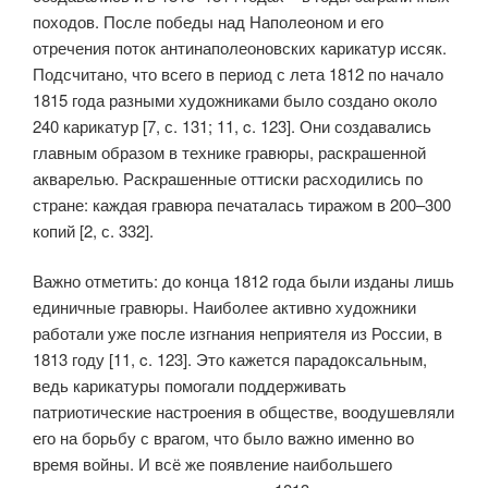
походов. После победы над Наполеоном и его
отречения поток антинаполеоновских карикатур иссяк.
Подсчитано, что всего в период с лета 1812 по начало
1815 года разными художниками было создано около
240 карикатур [7, с. 131; 11, c. 123]. Они создавались
главным образом в технике гравюры, раскрашенной
акварелью. Раскрашенные оттиски расходились по
стране: каждая гравюра печаталась тиражом в 200–300
копий [2, с. 332].
Важно отметить: до конца 1812 года были изданы лишь
единичные гравюры. Наиболее активно художники
работали уже после изгнания неприятеля из России, в
1813 году [11, c. 123]. Это кажется парадоксальным,
ведь карикатуры помогали поддерживать
патриотические настроения в обществе, воодушевляли
его на борьбу с врагом, что было важно именно во
время войны. И всё же появление наибольшего