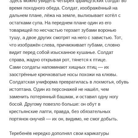
Здесь можно увидеть четырёх французских солдат во
время походного обеда. Солдат, изображённый на
дальнем плане, лёжа на земле, вылизывает котёл с
остатками супа. На переднем плане один из его
товарищей по несчастью терзает зубами воронью
тушу, а двое других смотрят на него с завистью. Тот,
что изображён слева, причмокивает губами, словно
видит перед собой изысканное кушанье. Солдат
справа, жадно открывая рот, тянется к птице.
Сами солдаты напоминают хищных птиц –– их
заострённые крючковатые носы похожи на клювы.
Солдатская униформа превратилась в лохмотья, обувь
истоптана. Один из персонажей не нашёл, чем
заменить потерянный башмак, и оставил одну ногу
босой. Другому повезло больше: он обут в
крестьянские лапти, правда, без обязательных
портянок-онучей –– их он, видимо, не смог добыть.
Теребенёв нередко дополнял свои карикатуры