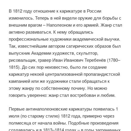
В 1812 году отношение к карикатуре в России
изменилось. Теперь в ней видели оружие для борьбы с
внешним врагом – Наполеоном и его армией. Жанр стал
активно развиваться. К нему обращались
профессиональные художники академической выучки.
Так, известнейшим автором сатирических образов был
выпускник Академии художеств, скульптор,
рисовальщик, гравер Иван Иванович Теребенёв (1780–
1815). До сих пор неизвестно, было ли создание
карикатур некоей централизованной пропагандистской
кампанией или же художники стали обращаться к
этому жанру по собственному почину. Но можно
говорить уверенно: жанр стал востребован и любим.
Первые антинаполеоновские карикатуры появилась 1
июля (по старому стилю) 1812 года, примерно через
полмесяца от начала войны. Подобные произведения
создавались и в 1813–1814 годах – в годы заграничных