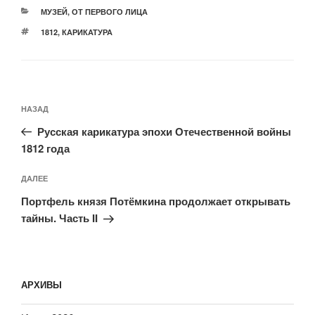
РУБРИКИ
МУЗЕЙ
,
ОТ ПЕРВОГО ЛИЦА
МЕТКИ
1812
,
КАРИКАТУРА
Навигация
Предыдущая
НАЗАД
по
запись:
записям
Русская карикатура эпохи Отечественной войны
1812 года
Следующая
ДАЛЕЕ
запись
Портфель князя Потёмкина продолжает открывать
тайны. Часть II
АРХИВЫ