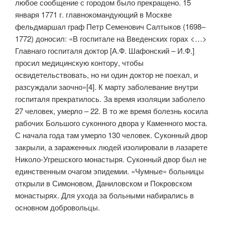
любое сообщение с городом было прекращено. 15
января 1771 г. главнокомандующий в Москве
фельдмаршал граф Петр Семенович Салтыков (1698–
1772) доносил: «В госпитале на Введенских горах <…>
Главнаго госпиталя доктор [А.Ф. Шафонский – И.Ф.]
просил медицинскую контору, чтобы
освидетельствовать, но ни один доктор не поехал, и
разсуждали заочно»[4]. К марту заболевание внутри
госпиталя прекратилось. За время изоляции заболело
27 человек, умерло – 22. В то же время болезнь косила
рабочих Большого суконного двора у Каменного моста.
С начала года там умерло 130 человек. Суконный двор
закрыли, а зараженных людей изолировали в лазарете
Николо-Угрешского монастыря. Суконный двор был не
единственным очагом эпидемии. «Чумные» больницы
открыли в Симоновом, Даниловском и Покровском
монастырях. Для ухода за больными набирались в
основном добровольцы.