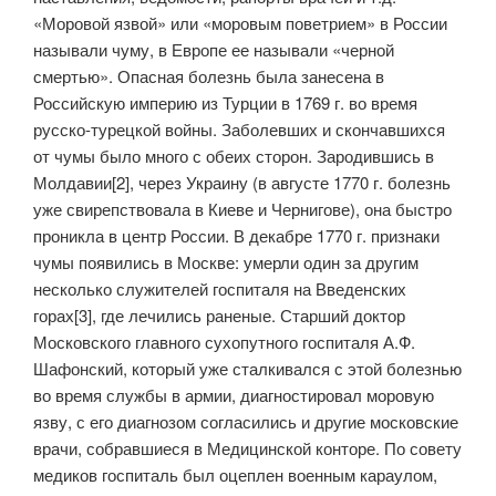
«Моровой язвой» или «моровым поветрием» в России
называли чуму, в Европе ее называли «черной
смертью». Опасная болезнь была занесена в
Российскую империю из Турции в 1769 г. во время
русско-турецкой войны. Заболевших и скончавшихся
от чумы было много с обеих сторон. Зародившись в
Молдавии[2], через Украину (в августе 1770 г. болезнь
уже свирепствовала в Киеве и Чернигове), она быстро
проникла в центр России. В декабре 1770 г. признаки
чумы появились в Москве: умерли один за другим
несколько служителей госпиталя на Введенских
горах[3], где лечились раненые. Старший доктор
Московского главного сухопутного госпиталя А.Ф.
Шафонский, который уже сталкивался с этой болезнью
во время службы в армии, диагностировал моровую
язву, с его диагнозом согласились и другие московские
врачи, собравшиеся в Медицинской конторе. По совету
медиков госпиталь был оцеплен военным караулом,