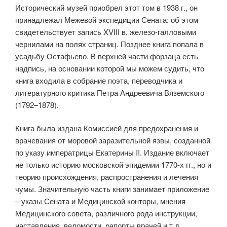
Исторический музей приобрел этот том в 1938 г., он
принадлежал Межевой экспедиции Сената: об этом
свидетельствует запись XVIII в. железо-галловыми
чернилами на полях страниц. Позднее книга попала в
усадьбу Остафьево. В верхней части форзаца есть
надпись, на основании которой мы можем судить, что
книга входила в собрание поэта, переводчика и
литературного критика Петра Андреевича Вяземского
(1792–1878).
Книга была издана Комиссией для предохранения и
врачевания от моровой заразительной язвы, созданной
по указу императрицы Екатерины II. Издание включает
не только историю московской эпидемии 1770-х гг., но и
теорию происхождения, распространения и лечения
чумы. Значительную часть книги занимает приложение
– указы Сената и Медицинской конторы, мнения
Медицинского совета, различного рода инструкции,
наставления, ведомости, рапорты врачей и т.д.