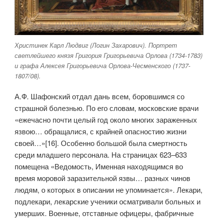
Христинек Карл Людвиг (Логин Захарович). Портрет
светлейшего князя Григория Григорьевича Орлова (1734-1783)
и графа Алексея Григорьевича Орлова-Чесменского (1737-
1807/08).
А.Ф. Шафонский отдал дань всем, боровшимся со
страшной болезнью. По его словам, московские врачи
«ежечасно почти целый год около многих зараженных
язвою… обращалися, с крайней опасностию жизни
своей…»[16]. Особенно большой была смертность
среди младшего персонала. На страницах 623–633
помещена «Ведомость, Именная находящимся во
время моровой заразительной язвы… разных чинов
людям, о которых в описании не упоминается». Лекари,
подлекари, лекарские ученики осматривали больных и
умерших. Военные, отставные офицеры, фабричные