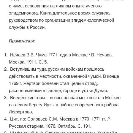
о чуме, основанная на личном опыте ученого-
эпидемиолога. Книга длительное время служила
руководством по организации эпидемиологической
службы в России.
Примечания:
Нечаев В.В. Чума 1771 года в Москве / В. Нечаев.
Москва, 1911. С. 5.
Вступившим туда русским войскам пришлось
действовать в местности, охваченной чумой. В конце
1769 г. жертвой болезни стал целый отряд,
расположенный в Галаце, городе в устье Дуная.
Введенские горы – возвышенная местность в Москве
на левом берегу Яузы в районе современного района
Лефортово.
Цит. по: Соловьев С.М. Москва в 1770–1771 гг. //
Русская старина. 1876. Октябрь. С. 191.
Шафонский А.Ф. Описание моровой язвы, бывшей в