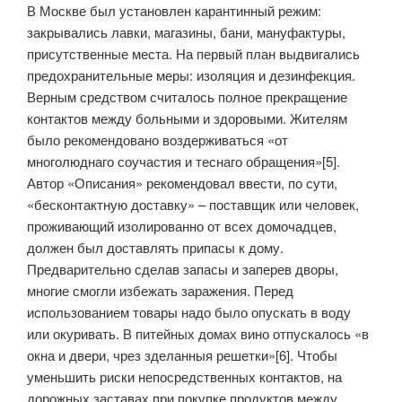
В Москве был установлен карантинный режим:
закрывались лавки, магазины, бани, мануфактуры,
присутственные места. На первый план выдвигались
предохранительные меры: изоляция и дезинфекция.
Верным средством считалось полное прекращение
контактов между больными и здоровыми. Жителям
было рекомендовано воздерживаться «от
многолюднаго соучастия и теснаго обращения»[5].
Автор «Описания» рекомендовал ввести, по сути,
«бесконтактную доставку» – поставщик или человек,
проживающий изолированно от всех домочадцев,
должен был доставлять припасы к дому.
Предварительно сделав запасы и заперев дворы,
многие смогли избежать заражения. Перед
использованием товары надо было опускать в воду
или окуривать. В питейных домах вино отпускалось «в
окна и двери, чрез зделанныя решетки»[6]. Чтобы
уменьшить риски непосредственных контактов, на
дорожных заставах при покупке продуктов между