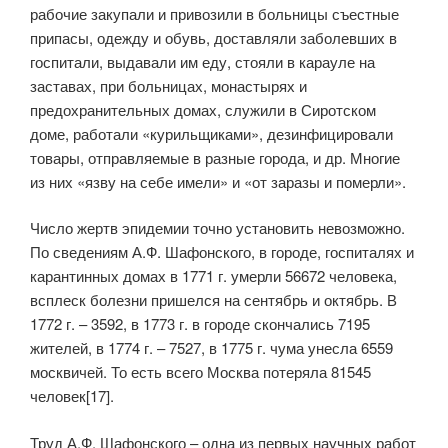
рабочие закупали и привозили в больницы съестные
припасы, одежду и обувь, доставляли заболевших в
госпитали, выдавали им еду, стояли в карауле на
заставах, при больницах, монастырях и
предохранительных домах, служили в Сиротском
доме, работали «курильщиками», дезинфицировали
товары, отправляемые в разные города, и др. Многие
из них «язву на себе имели» и «от заразы и померли».
Число жертв эпидемии точно установить невозможно.
По сведениям А.Ф. Шафонского, в городе, госпиталях и
карантинных домах в 1771 г. умерли 56672 человека,
всплеск болезни пришелся на сентябрь и октябрь. В
1772 г. – 3592, в 1773 г. в городе скончались 7195
жителей, в 1774 г. – 7527, в 1775 г. чума унесла 6559
москвичей. То есть всего Москва потеряла 81545
человек[17].
Труд А.Ф. Шафонского – одна из первых научных работ