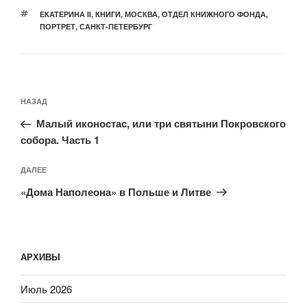
МЕТКИ
ЕКАТЕРИНА II
,
КНИГИ
,
МОСКВА
,
ОТДЕЛ КНИЖНОГО ФОНДА
,
ПОРТРЕТ
,
САНКТ-ПЕТЕРБУРГ
Навигация
Предыдущая
НАЗАД
по
запись:
записям
Малый иконостас, или три святыни Покровского
собора. Часть 1
Следующая
ДАЛЕЕ
запись
«Дома Наполеона» в Польше и Литве
АРХИВЫ
Июль 2026