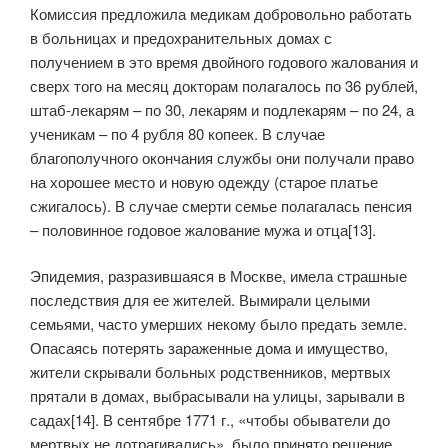
Комиссия предложила медикам добровольно работать
в больницах и предохранительных домах с
получением в это время двойного годового жалования и
сверх того на месяц докторам полагалось по 36 рублей,
штаб-лекарям – по 30, лекарям и подлекарям – по 24, а
ученикам – по 4 рубля 80 копеек. В случае
благополучного окончания службы они получали право
на хорошее место и новую одежду (старое платье
сжигалось). В случае смерти семье полагалась пенсия
– половинное годовое жалование мужа и отца[13].
Эпидемия, разразившаяся в Москве, имела страшные
последствия для ее жителей. Вымирали целыми
семьями, часто умерших некому было предать земле.
Опасаясь потерять зараженные дома и имущество,
жители скрывали больных родственников, мертвых
прятали в домах, выбрасывали на улицы, зарывали в
садах[14]. В сентябре 1771 г., «чтобы обыватели до
мертвых не дотрагивались», было принято решение