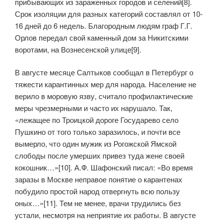
прибывающих из зараженных городов и селений[8].
Срок изоляции для разных категорий составлял от 10-
16 дней до 6 недель. Благородным людям граф Г.Г.
Орлов передал свой каменный дом за Никитскими
воротами, на Вознесенской улице[9].
В августе месяце Салтыков сообщал в Петербург о
тяжести карантинных мер для народа. Население не
верило в моровую язву, считало профилактические
меры чрезмерными и часто их нарушало. Так,
«лежащее по Троицкой дороге Государево село
Пушкино от того только заразилось, и почти все
вымерло, что один мужик из Рогожской Ямской
слободы после умерших привез туда жене своей
кокошник…»[10]. А.Ф. Шафонский писал: «Во время
заразы в Москве неправое понятие о карантенах
побудило простой народ отвергнуть всю пользу
оных…»[11]. Тем не менее, врачи трудились без
устали, несмотря на неприятие их работы. В августе