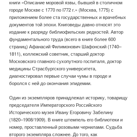
книги «Описание моровой язвы, бывшей в столичном
городе Москве с 1770 по I772 г.» (Москва, 1775) с
приложением более ста государственных и врачебных
документов той эпохи. Книговеды давно относят это
издание к разряду библиофильских редкостей. Автор
фундаментального труда (всего в книге более 600
страниц) Афанасий Филимонович Шафонский (1740–
1811), коллежский советник, старший доктор
Московского главного сухопутного госпиталя, доктор
медицины Страсбургского университета,
диагностировал первые случаи чумы в городе и
боролся с ней до окончания эпидемии.
Один из экземпляров принадлежал историку, товарищу
председателя Императорского Российского
Исторического музея Ивану Егоровичу Забелину
(1820–1908/1909). В книге штемпель его библиотеки и
номер, проставленный розовыми чернилами. Судьба
второго экземпляра сложнее. До того, как