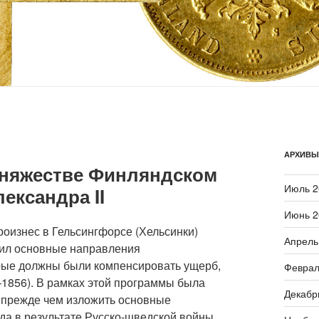
АРХИВЫ
княжестве Финляндском
Июль 2
ександра II
Июнь 2
роизнес в Гельсингфорсе (Хельсинки)
Апрель
чил основные направления
рые должны были компенсировать ущерб,
Феврал
1856). В рамках этой программы была
Декабр
 прежде чем изложить основные
гда в результате Русско-шведской войны