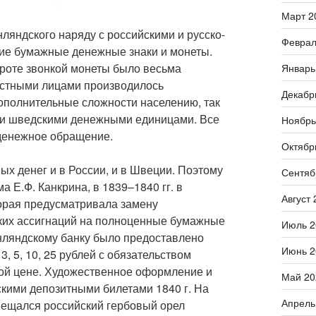
Март 2
ляндского наряду с российскими и русско-
Феврал
ие бумажные денежные знаки и монеты.
ороте звонкой монеты было весьма
Январь
астными лицами производилось
Декабр
ополнительные сложности населению, так
 и шведскими денежными единицами. Все
Ноябрь
 денежное обращение.
Октябр
ых денег и в России, и в Швеции. Поэтому
Сентяб
 Е.Ф. Канкрина, в 1839–1840 гг. в
Август 
орая предусматривала замену
ских ассигнаций на полноценные бумажные
Июль 2
нляндскому банку было предоставлено
Июнь 2
, 5, 10, 25 рублей с обязательством
ной цене. Художественное оформление и
Май 20
скими депозитными билетами 1840 г. На
Апрель
мещался российский гербовый орел