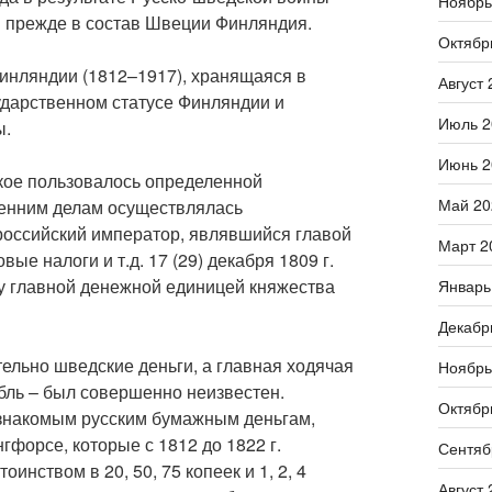
Ноябрь
я прежде в состав Швеции Финляндия.
Октябр
нляндии (1812–1917), хранящаяся в
Август 
ударственном статусе Финляндии и
Июль 2
ы.
Июнь 2
кое пользовалось определенной
Май 20
ренним делам осуществлялась
российский император, являвшийся главой
Март 2
ые налоги и т.д. 17 (29) декабря 1809 г.
у главной денежной единицей княжества
Январь
Декабр
ельно шведские деньги, а главная ходячая
Ноябрь
бль – был совершенно неизвестен.
Октябр
езнакомым русским бумажным деньгам,
форсе, которые с 1812 до 1822 г.
Сентяб
нством в 20, 50, 75 копеек и 1, 2, 4
Август 