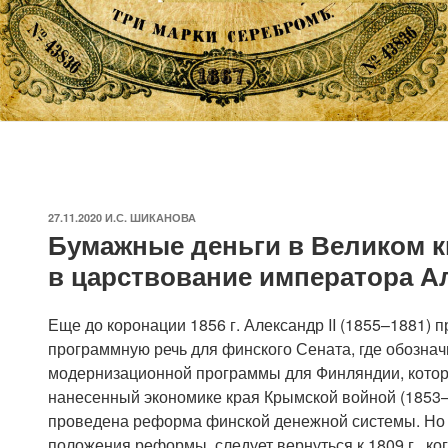
ОПУБЛИКОВАНО
27.11.2020
И.С. ШИКАНОВА
Бумажные деньги в Великом 
в царствование императора Ал
Еще до коронации 1856 г. Александр II (1855–1881)
п
программную речь для финского Сената, где обозна
модернизационной программы для Финляндии, кото
нанесенный экономике края Крымской войной (1853–
проведена реформа финской денежной системы. Но
положения реформы, следует вернуться к 1809 г., ко