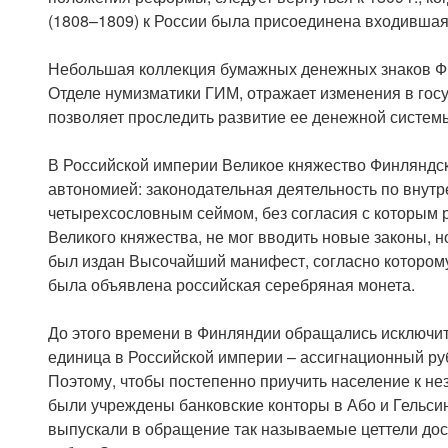
(1808–1809) к России была присоединена входивша
Небольшая коллекция бумажных денежных знаков Фи
Отделе нумизматики ГИМ, отражает изменения в гос
позволяет проследить развитие ее денежной систем
В Российской империи Великое княжество Финляндс
автономией: законодательная деятельность по внут
четырехсословным сеймом, без согласия с которым 
Великого княжества, не мог вводить новые законы, нов
был издан Высочайший манифест, согласно котором
была объявлена российская серебряная монета.
До этого времени в Финляндии обращались исключит
единица в Российской империи – ассигнационный ру
Поэтому, чтобы постепенно приучить население к н
были учреждены банковские конторы в Або и Гельсинг
выпускали в обращение так называемые цеттели достои