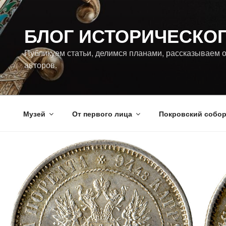
Перейти
к
БЛОГ ИСТОРИЧЕСКО
содержимому
Публикуем статьи, делимся планами, рассказываем о
авторов.
Музей
От первого лица
Покровский собо