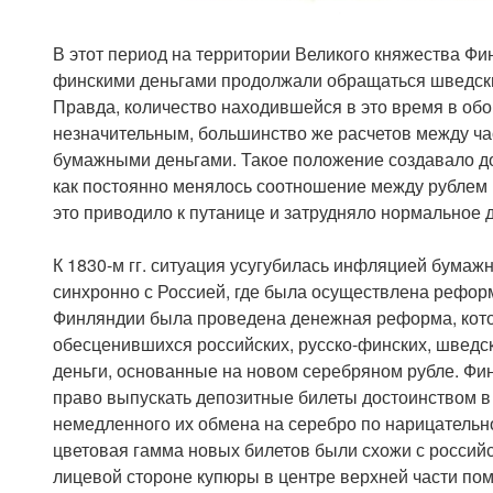
В этот период на территории Великого княжества Фин
финскими деньгами продолжали обращаться шведск
Правда, количество находившейся в это время в об
незначительным, большинство же расчетов между ч
бумажными деньгами. Такое положение создавало д
как постоянно менялось соотношение между рублем
это приводило к путанице и затрудняло нормальное
К 1830-м гг. ситуация усугубилась инфляцией бумажн
синхронно с Россией, где была осуществлена реформа
Финляндии была проведена денежная реформа, кот
обесценившихся российских, русско-финских, швед
деньги, основанные на новом серебряном рубле. Фи
право выпускать депозитные билеты достоинством в 3
немедленного их обмена на серебро по нарицатель
цветовая гамма новых билетов были схожи с россий
лицевой стороне купюры в центре верхней части по