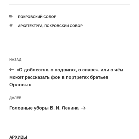
РУБРИКИ
ПОКРОВСКИЙ СОБОР
МЕТКИ
АРХИТЕКТУРА
,
ПОКРОВСКИЙ СОБОР
Навигация
Предыдущая
НАЗАД
по
запись:
записям
«О доблестях, о подвигах, о славе», или о чём
может рассказать фон в портретах братьев
Орловых
Следующая
ДАЛЕЕ
запись
Головные уборы В. И. Ленина
АРХИВЫ