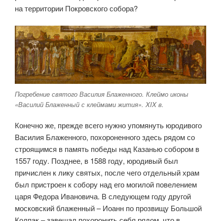
на территории Покровского собора?
Погребение святого Василия Блаженного. Клеймо иконы
«Василий Блаженный с клеймами жития». XIX в.
Конечно же, прежде всего нужно упомянуть юродивого
Василия Блаженного, похороненного здесь рядом со
строящимся в память победы над Казанью собором в
1557 году. Позднее, в 1588 году, юродивый был
причислен к лику святых, после чего отдельный храм
был пристроен к собору над его могилой повелением
царя Федора Ивановича. В следующем году другой
московский блаженный – Иоанн по прозвищу Большой
Колпак – завещал похоронить себя рядом, что в