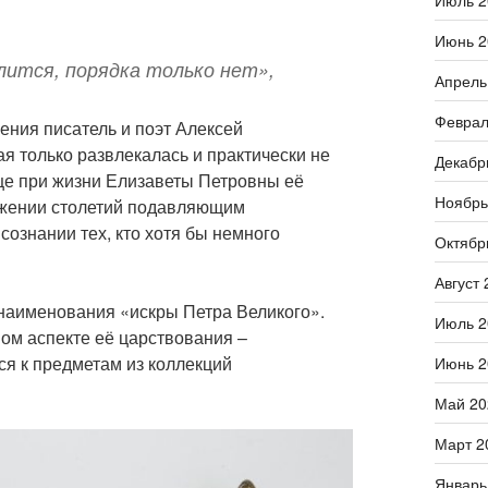
Июль 2
Июнь 2
лится, порядка только нет»,
Апрель
Феврал
ения писатель и поэт Алексей
я только развлекалась и практически не
Декабр
ще при жизни Елизаветы Петровны её
Ноябрь
яжении столетий подавляющим
сознании тех, кто хотя бы немного
Октябр
Август 
 наименования «искры Петра Великого».
Июль 2
ом аспекте её царствования –
ся к предметам из коллекций
Июнь 2
Май 20
Март 2
Январь