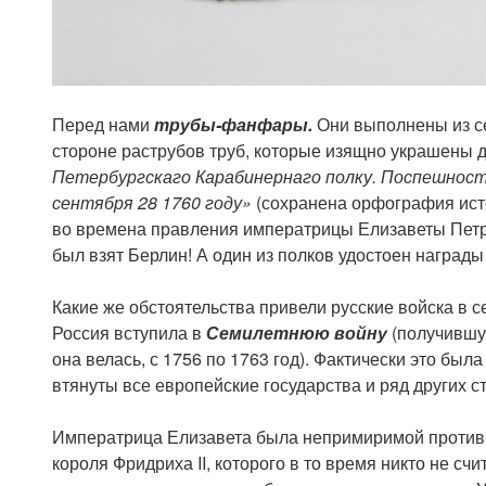
Перед нами
трубы-фанфары.
Они выполнены из с
стороне раструбов труб, которые изящно украшены 
Петербургскаго Карабинернаго полку. Поспешност
сентября 28 1760 году»
(сохранена орфография исто
во времена правления императрицы Елизаветы Петро
был взят Берлин! А один из полков удостоен наград
Какие же обстоятельства привели русские войска в с
Россия вступила в
Семилетнюю
войну
(получившую
она велась, с 1756 по 1763 год). Фактически это был
втянуты все европейские государства и ряд других с
Императрица Елизавета была непримиримой противн
короля Фридриха II, которого в то время никто не сч