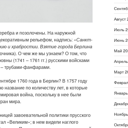
Сентяб
Август 
Июль 2
еребра и позолочены. На наружной
декоративным рельефом, надпись:
«Санкт-
Июнь 2
ию и храбростии. Взятие города Берлина
Май 20
чника). О чем же мы узнаем? О том, что
вны (1741 – 1761 гг.) русскими войсками
Апрель
ы – трубами-фанфарами.
Март 2
ентябре 1760 года в Берлин? В 1757 году
Феврал
 название по количеству лет, в которые
Январь
а мировая война, поскольку в нее были
тран мира.
Декабр
Ноябрь
ицей завоевательной политики прусского
итал «Великим»; в нем видели наглого
Октябр