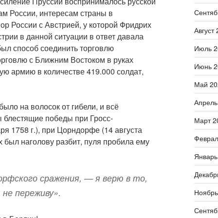
 Усиление Пруссии воспринималось русской
Сентяб
ам России, интересам страны в
ор России с Австрией, у которой Фридрих
Август 
трии в данной ситуации в ответ давала
 был способ соединить торговлю
Июль 2
орговлю с Ближним Востоком в руках
Июнь 2
ую армию в количестве 419.000 солдат,
Май 20
Апрель
было на волосок от гибели, и всё
 блестящие победы при Гросс-
Март 2
ря 1758 г.), при Цорндорфе (14 августа
Феврал
их был наголову разбит, пуля пробила ему
Январь
Декабр
орфского сражения, — я верю в то,
 не переживу».
Ноябрь
Сентяб