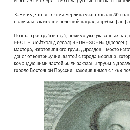
И вот 28 сентября 1760 года русские войска вступили
Заметим, что во взятии Берлина участвовало 39 полко
получили в качестве почётной награды трубы-фанфа
По краю раструбов труб, помимо уже указанных над
FECIT» (Лейтхольд делал) и «DRESDEN» (Дрезден). 
мастера, изготовившего трубы, Дрезден – место изг
денег от контрибуции, взятой с города Берлина, кот
командующими частей были заказаны трубы в Дрезде
городе Восточной Пруссии, находившимся с 1758 по