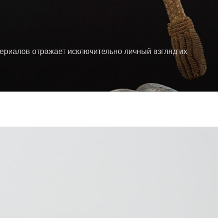
териалов отражает исключительно личный взгляд их