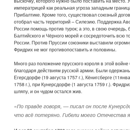
выскочку, которого нужно было поставить на место.
императрицей как реальная угроза западным границ
Прибалтике. Кроме того, существовал союзный догов
отобрал часть территорий – Силезию. Поддержка Авс
России помощь против турок; а это, в свою очередь,
Балтийского и Чёрного морей и сосредоточить всю т
России. Против Пруссии союзники выставили огромн
Фридрих не мог противопоставить и половины.
Много раз положение прусского короля в этой войне 
благодаря действиям русской армии. Были одержаны
Егерсдорфе (19 августа 1757 г.), Кёнигсберге (11янва
1758 г.), при Кунерсдорфе (1 августа 1759 г.). Фридр
шляпу, и он чудом остался жив.
«По правде говоря, — писал он после Кунерсд
что всё потеряно. Гибели моего Отечества я