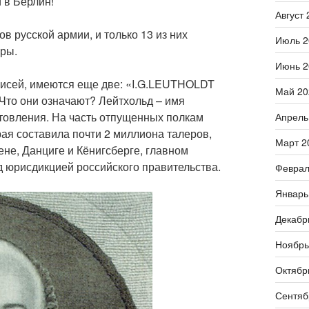
 в Берлин!
Август 
в русской армии, и только 13 из них
Июль 2
ры.
Июнь 2
писей, имеются еще две: «I.G.LEUTHOLDT
Май 20
Что они означают? Лейтхольд – имя
отовления. На часть отпущенных полкам
Апрель
орая составила почти 2 миллиона талеров,
Март 2
не, Данциге и Кёнигсберге, главном
д юрисдикцией российского правительства.
Феврал
Январь
Декабр
Ноябрь
Октябр
Сентяб