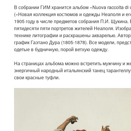
В собрании ГИМ хранится альбом «Nuova raccolta di cost
(«Новая коллекция костюмов и одежды Неаполя и его
1905 году в числе предметов собрания П.И. Щукина.
пятидесяти пяти портретов жителей Неаполя. Изобр
технике литографии и раскрашены акварелью. Автор
график Гаэтано Дура (1805-1878). Все модели, пред
одетые в будничную, порой ветхую одежду.
На страницах альбома можно встретить мужчину и же
энергичный народный итальянский танец тарантеллу
свои красные туфли.