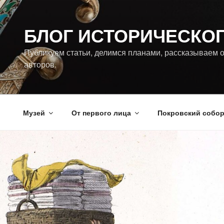
Перейти
к
БЛОГ ИСТОРИЧЕСКО
содержимому
Публикуем статьи, делимся планами, рассказываем о
авторов.
Музей
От первого лица
Покровский собо