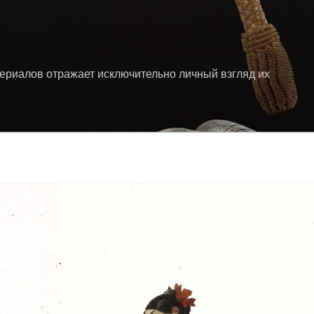
териалов отражает исключительно личный взгляд их