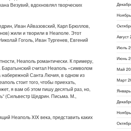
Декабр
лкана Везувий, вдохновлял творческих
Ноябрь
дрин, Иван Айвазовский, Карл Брюллов,
Октябр
нов) жили и творили в Неаполе. Этот
Август 
Николай Гоголь, Иван Тургенев, Евгений
Июль 2
Июнь 2
тности, Неаполь романтически. К примеру,
Е. Баратынский считал Неаполь «символом
Май 20
 набережной Санта Лючия, в одном из
Март 2
аполь стоит того, чтобы приехать,
ет, я вам об этом пишу десятый раз, но,
Январь
ть” (Сильвестр Щедрин. Письма. М.,
Декабр
Ноябрь
ящий Неаполь XIX века, представить каких
Октябр