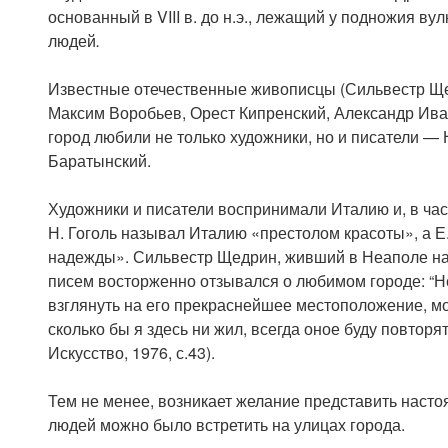
основанный в VIII в. до н.э., лежащий у подножия ву
людей
.
Известные отечественные живописцы (Сильвестр Ще
Максим Воробьев, Орест Кипренский, Александр Ива
город любили не только художники, но и писатели — 
Баратынский.
Художники и писатели воспринимали Италию и, в час
Н. Гоголь называл Италию «престолом красоты», а 
надежды». Сильвестр Щедрин, живший в Неаполе на
писем восторженно отзывался о любимом городе: “Не
взглянуть на его прекраснейшее местоположение, мож
сколько бы я здесь ни жил, всегда оное буду повторя
Искусство, 1976, с.43).
Тем не менее, возникает желание представить насто
людей можно было встретить на улицах города.