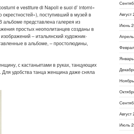
Сентяб
umi e vestiture di Napoli e suoi d’ intorni»
 окрестностей»), поступивший в музей в
Август 
 В альбоме представлена галерея из
Июнь 2
ажения простых неополитанцев созданы в
 изображений – итальянский художник-
Апрель
ставленные в альбоме, – простолюдины,
Феврал
Январь
нщину, с кастаньетами в руках, танцующих
Декабр
. Для удобства танца женщина даже сняла
Ноябрь
Октябр
Сентяб
Август 
Июль 2