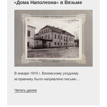
«Дома Наполеона» в Вязьме
Левенштерна»
В январе 1910 г. Вяземскому уездному
исправнику было направлено письмо …
««Дома
Читать далее
Наполеона»
в
Вязьме»