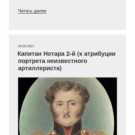
««Состарившийся
Читать далее
Скалозуб»?
К
истории
портрета
барона
ОПУБЛИКОВАНО
04.05.2021
Капитан Нотара 2-й (к атрибуции
Энгельгардта»
портрета неизвестного
артиллериста)