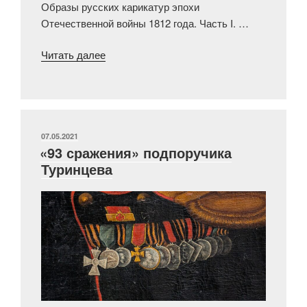
Образы русских карикатур эпохи
Отечественной войны 1812 года. Часть I. …
«Образы
Читать далее
русских
карикатур
эпохи
Отечественной
войны
ОПУБЛИКОВАНО
07.05.2021
«93 сражения» подпоручика
1812
Туринцева
года.
Часть
II.
Кто
такой
«Русский
Сцевола»»