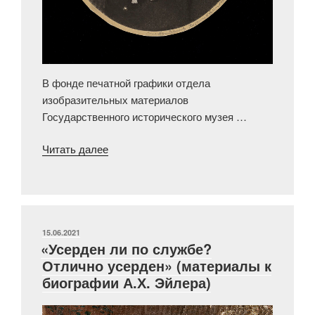
В фонде печатной графики отдела
изобразительных материалов
Государственного исторического музея …
«Матвей
Читать далее
Остроградский.
К
атрибуции
портрета
неизвестного
ОПУБЛИКОВАНО
15.06.2021
«Усерден ли по службе?
гусара»
Отлично усерден» (материалы к
биографии А.Х. Эйлера)