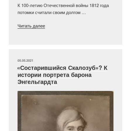
К 100-летию Отечественной войны 1812 года
потомки считали своим долгом …
««93
Читать далее
сражения»
подпоручика
Туринцева»
ОПУБЛИКОВАНО
05.05.2021
«Состарившийся Скалозуб»? К
истории портрета барона
Энгельгардта