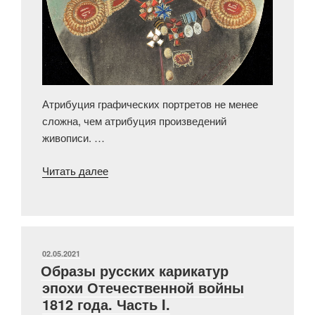
Атрибуция графических портретов не менее
сложна, чем атрибуция произведений
живописи. …
«Капитан
Читать далее
Нотара
2-
й
(к
атрибуции
ОПУБЛИКОВАНО
02.05.2021
Образы русских карикатур
портрета
эпохи Отечественной войны
неизвестного
1812 года. Часть I.
артиллериста)»