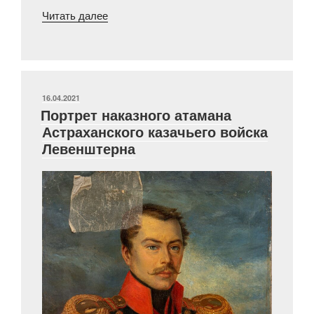
«Русская
Читать далее
карикатура
эпохи
Отечественной
войны
1812
ОПУБЛИКОВАНО
16.04.2021
Портрет наказного атамана
года»
Астраханского казачьего войска
Левенштерна