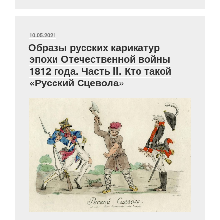
по
службе?
Отлично
усерден»
ОПУБЛИКОВАНО
10.05.2021
Образы русских карикатур
(материалы
эпохи Отечественной войны
к
1812 года. Часть II. Кто такой
биографии
«Русский Сцевола»
А.Х.
Эйлера)»