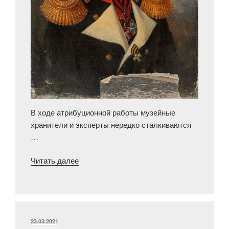
В ходе атрибуционной работы музейные
хранители и эксперты нередко сталкиваются
…
«Портрет
Читать далее
наказного
атамана
Астраханского
казачьего
войска
ОПУБЛИКОВАНО
23.03.2021