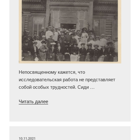
Непосвященному кажется, что
исследовательская работа не представляет
собой особых трудностей. Сиди …
«Альбом
Читать далее
«Березина».
Уникальная
фотолетопись
памятных
мест
ОПУБЛИКОВАНО
10.11.2021