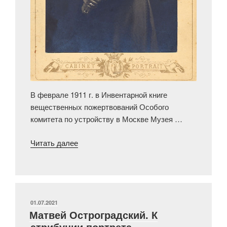
В феврале 1911 г. в Инвентарной книге
вещественных пожертвований Особого
комитета по устройству в Москве Музея …
«Вклад
Читать далее
Е.Н.
Клетновой
в
культурно-
историческую
ОПУБЛИКОВАНО
01.07.2021
Матвей Остроградский. К
память
атрибуции портрета