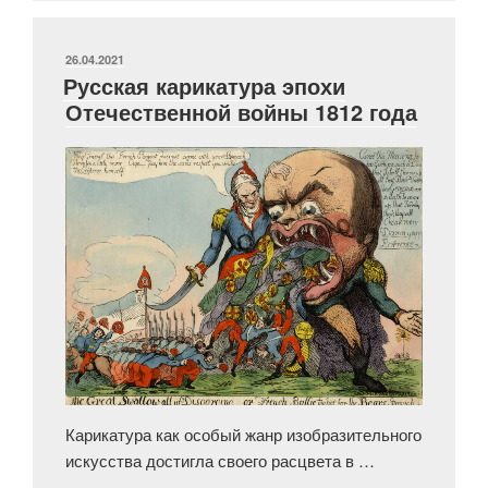
эпохи
Отечественной
войны
ОПУБЛИКОВАНО
26.04.2021
Русская карикатура эпохи
1812
Отечественной войны 1812 года
года.
Часть
I.
«Французский
вороний
суп»
и
«Наполеонова
пляска»»
Карикатура как особый жанр изобразительного
искусства достигла своего расцвета в …