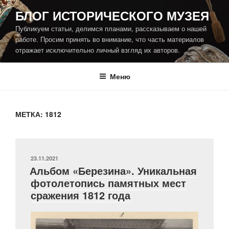
Перейти
БЛОГ ИСТОРИЧЕСКОГО МУЗЕЯ
к
Публикуем статьи, делимся планами, рассказываем о нашей
содержимому
работе. Просим принять во внимание, что часть материалов
отражает исключительно личный взгляд их авторов.
Меню
МЕТКА:
1812
ОПУБЛИКОВАНО
23.11.2021
Альбом «Березина». Уникальная
фотолетопись памятных мест
сражения 1812 года