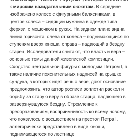
к мирским назидательным сюжетам.
В середине
изображено колесо с фигурными балясинками, в
центре колеса – сидящий мужчина в одежде типа
ферязи, с мешочком в руках. На заднем плане видна
линия горизонта, слева от колеса – поднимающийся по
ступеням вверх юноша, справа – падающий в бездну
старец. Исследователи считают, что власть и вера –
основные темы данной живописной композиции.
Сходство центральной фигуры с молодым Петром I, а
также наличие пояснительных надписей на крышке
сундука, в которых идет речь о вере, дают основание
предположить, что автор росписи воплотил раскол и
борьбу за старую веру в образе старца, падающего в
разверзнувшуюся бездну. Стремление к
преобразованиям, восприимчивость ко всему новому,
что появилось с восшествием на престол Петра I,
аллегорически представлено в виде юноши,
поднимающегося по лестнице.