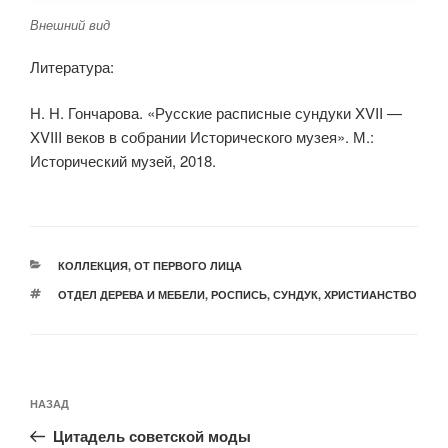
Внешний вид
Литература:
Н. Н. Гончарова. «Русские расписные сундуки XVII —
XVIII веков в собрании Исторического музея». М.:
Исторический музей, 2018.
РУБРИКИ
КОЛЛЕКЦИЯ
,
ОТ ПЕРВОГО ЛИЦА
МЕТКИ
ОТДЕЛ ДЕРЕВА И МЕБЕЛИ
,
РОСПИСЬ
,
СУНДУК
,
ХРИСТИАНСТВО
Навигация
Предыдущая
НАЗАД
по
запись:
записям
Цитадель советской моды