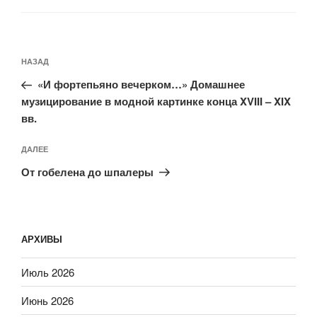
Навигация
Предыдущая
НАЗАД
по
запись:
записям
«И фортепьяно вечерком…» Домашнее
музицирование в модной картинке конца XVIII – XIX
вв.
Следующая
ДАЛЕЕ
запись
От гобелена до шпалеры
АРХИВЫ
Июль 2026
Июнь 2026