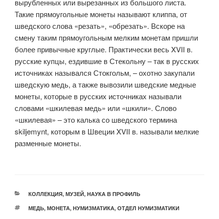
вырубленных или вырезанных из большого листа.
Такие прямоугольные монеты называют клиппа, от
шведского слова «резать», «обрезать». Вскоре на
смену таким прямоугольным мелким монетам пришли
более привычные круглые. Практически весь XVII в.
русские купцы, ездившие в Стекольну – так в русских
источниках назывался Стокгольм, – охотно закупали
шведскую медь, а также вывозили шведские медные
монеты, которые в русских источниках называли
словами «шкилевая медь» или «шкили». Слово
«шкилевая» – это калька со шведского термина
skiljemynt, которым в Швеции XVII в. называли мелкие
разменные монеты.
РУБРИКИ
КОЛЛЕКЦИЯ
,
МУЗЕЙ
,
НАУКА В ПРОФИЛЬ
МЕТКИ
МЕДЬ
,
МОНЕТА
,
НУМИЗМАТИКА
,
ОТДЕЛ НУМИЗМАТИКИ