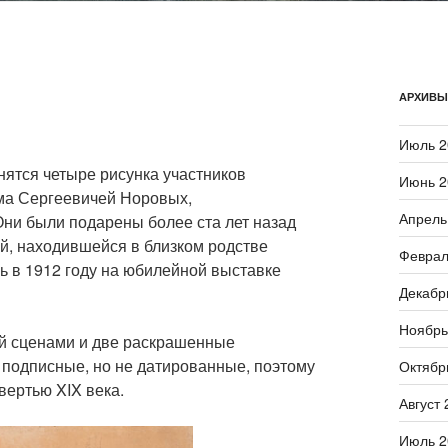
АРХИВЫ
Июль 2
нятся четыре рисунка участников
Июнь 2
ма Сергеевичей Норовых,
Апрель
ни были подарены более ста лет назад
й, находившейся в близком родстве
Феврал
ь в 1912 году на юбилейной выставке
Декабр
Ноябрь
ой сценами и две раскрашенные
подписные, но не датированные, поэтому
Октябр
вертью XIX века.
Август 
Июль 2