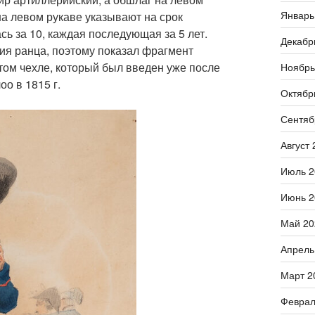
Январь
а левом рукаве указывают на срок
ь за 10, каждая последующая за 5 лет.
Декабр
ия ранца, поэтому показал фрагмент
атом чехле, который был введен уже после
Ноябрь
оо в 1815 г.
Октябр
Сентяб
Август 
Июль 2
Июнь 2
Май 20
Апрель
Март 2
Феврал