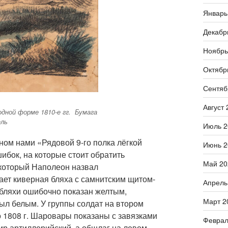
Январь
Декабр
Ноябрь
Октябр
Сентяб
вич Норов ⠀
Август 
дной форме 1810-е гг. Бумага
ель
Июль 2
ном нами «Рядовой 9-го полка лёгкой
Июнь 2
ибок, на которые стоит обратить
Май 20
 который Наполеон назвал
ет киверная бляха с самнитским щитом-
Апрель
т бляхи ошибочно показан желтым,
Март 2
был белым. У группы солдат на втором
 1808 г. Шаровары показаны с завязками
Феврал
дир артиллерийский, а обшлаг на левом