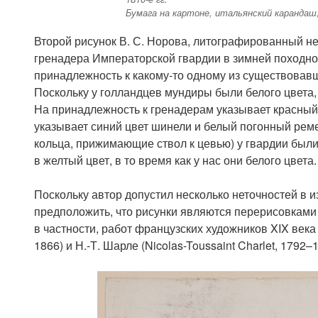
Бумага на картоне, итальянский карандаш
Второй рисунок В. С. Норова, литографированный н
гренадера Императорской гвардии в зимней походно
принадлежность к какому-то одному из существовавш
Поскольку у голландцев мундиры были белого цвета, 
На принадлежность к гренадерам указывает красный 
указывает синий цвет шинели и белый погонный рем
кольца, прижимающие ствол к цевью) у гвардии были 
в желтый цвет, в то время как у нас они белого цвета.
Поскольку автор допустил несколько неточностей в
предположить, что рисунки являются перерисовками
в частности, работ французских художников XIX века 
1866) и Н.-Т. Шарле (Nicolas-Toussaint Charlet, 1792–1