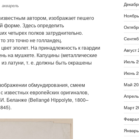
Декабр
, акварель
Ноябрь
еизвестным автором, изображает пешего
й форме. Здесь определить
Октябр
их четырех полков затруднительно.
Сентяб
то это точно не голландец.
цвет эполет. На принадлежность к гвардии
Август 
ень на мушкете. Капуцины (металлические
Июль 2
из латуни, т. е. должны быть окрашены
Июнь 2
Май 20
 изображении обмундирования, смеем
 с известных европейских оригиналов,
Апрель
И. Беланже (Bellangé Hippolyte, 1800–
845).
Март 2
Феврал
Январь