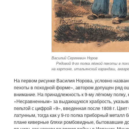
Василий Сергее
Рядовой 9-го полка лёгкой пехоты в похо
на картоне, итальянский карандаш, аквар
На первом рисунке Василия Норова, условно назван
пехоты в походной форме», автором допущен ряд ош
внимание. На принадлежность к 9-му лёгкому полку,
«Несравненным» за выдающуюся храбрость, указыва
пельтой с цифрой «9», введенная после 1808 г. Цве
латунным, тогда как у 9-го полка приборный металл 
плане киверные бляхи ромбовидные, бытовавшие до
по низу, как носили во время войны в Испании. Мун