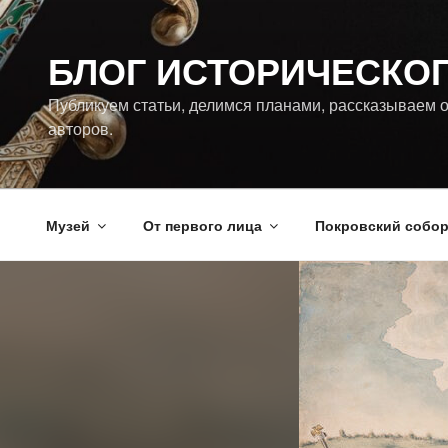
Перейти
к
БЛОГ ИСТОРИЧЕСКО
содержимому
Публикуем статьи, делимся планами, рассказываем о
авторов.
Музей
От первого лица
Покровский собо