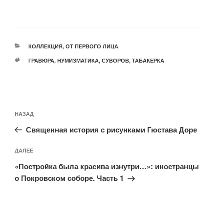
РУБРИКИ
КОЛЛЕКЦИЯ
,
ОТ ПЕРВОГО ЛИЦА
МЕТКИ
ГРАВЮРА
,
НУМИЗМАТИКА
,
СУВОРОВ
,
ТАБАКЕРКА
Навигация
Предыдущая
НАЗАД
по
запись:
записям
Священная история с рисунками Гюстава Доре
Следующая
ДАЛЕЕ
запись
«Постройка была красива изнутри…»: иностранцы
о Покровском соборе. Часть 1