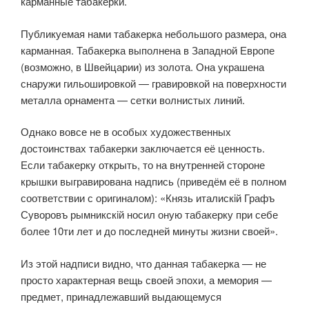
карманные табакерки.
Публикуемая нами табакерка небольшого размера, она
карманная. Табакерка выполнена в Западной Европе
(возможно, в Швейцарии) из золота. Она украшена
снаружи гильошировкой — гравировкой на поверхности
металла орнамента — сетки волнистых линий.
Однако вовсе не в особых художественных
достоинствах табакерки заключается её ценность.
Если табакерку открыть, то на внутренней стороне
крышки выгравирована надпись (приведём её в полном
соответствии с оригиналом): «Князь италискiй Графъ
Суворовъ рымникскiй носил оную табакерку при себе
более 10ти лет и до последней минуты жизни своей».
Из этой надписи видно, что данная табакерка — не
просто характерная вещь своей эпохи, а мемория —
предмет, принадлежавший выдающемуся