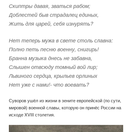
Скиптры давая, зваться рабом;
Доблестей быв страдалец единых,
Жить для царей, себя изнурять?
Нет теперь мужа в свете столь славна:
Полно петь песню военну, снигирь!
Бранна музыка днесь не забавна,
Слышен отвсюду томный вой лир;
Львиного сердца, крыльев орлиных
Нет уже с нами!- что воевать?
Суворов ушёл из жизни в зените европейской (по сути,
ми
ровой) военной славы, которую он принёс России на
исходе XVIII столетия.