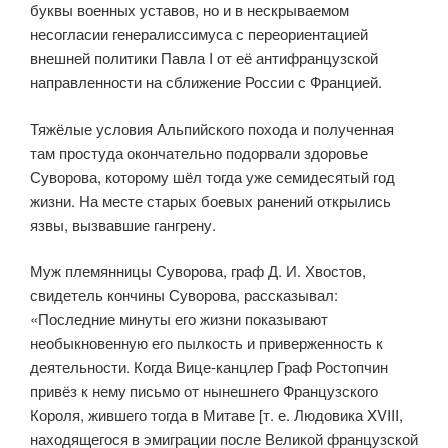
буквы военных уставов, но и в нескрываемом
несогласии генералиссимуса с переориентацией
внешней политики Павла I от её антифранцузской
направленности на сближение России с Францией.
Тяжёлые условия Альпийского похода и полученная
там простуда окончательно подорвали здоровье
Суворова, которому шёл тогда уже семидесятый год
жизни. На месте старых боевых ранений открылись
язвы, вызвавшие гангрену.
Муж племянницы Суворова, граф Д. И. Хвостов,
свидетель кончины Суворова, рассказывал:
«Последние минуты его жизни показывают
необыкновенную его пылкость и приверженность к
деятельности. Когда Вице-канцлер Граф Ростопчин
привёз к нему письмо от нынешнего Французского
Короля, жившего тогда в Митаве [т. е. Людовика XVIII,
находящегося в эмиграции после Великой французской