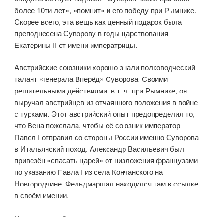
более 10ти лет», «помнит» и его победу при Рымнике.
Скорее всего, эта вещь как ценный подарок была
преподнесена Суворову в годы царствования
Екатерины II от имени императрицы.
Австрийские союзники хорошо знали полководческий
талант «генерала Вперёд» Суворова. Своими
решительными действиями, в т. ч. при Рымнике, он
выручал австрийцев из отчаянного положения в войне
с турками. Этот австрийский опыт предопределил то,
что Вена пожелала, чтобы её союзник император
Павел I отправил со стороны России именно Суворова
в Итальянский поход. Александр Васильевич был
привезён «спасать царей» от низложения французами
по указанию Павла I из села Кончанского на
Новгородчине. Фельдмаршал находился там в ссылке
в своём имении.