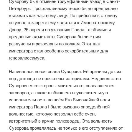
Суворову был отменён триумфальный въезд в Санкт-
Петербург. Прославленному герою было предписано
въезжать как частному лицу. По прибытии в столицу
он узнал о запрете ему являться к Императорскому
Двору. 25 апреля по указанию Павла I любимые и
преданные адъютанты Суворова были с ним
разлучены и разосланы по полкам. Этот шаг
императора стал особенно оскорбительным для
генералиссимуса.
Начиналась новая опала Суворова. Её причины до сих
пор до конца не прояснены историками. Недовольство
Суворовым со стороны мнительного, опасавшегося
заговоров, а также любившего неукоснительную
исполнительность во всём Его Высочайшей воли
императора Павла I было вызвано определённой
вольностью, которую позволял себе очень
авторитетный в армии полководец. Эта вольность
Суворова проявлялась не только в его отступлениях от