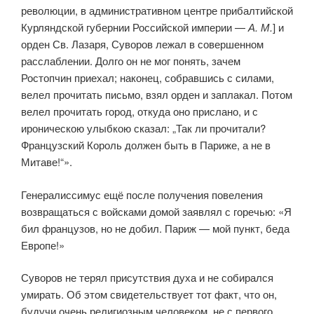
революции, в административном центре прибалтийской
Курляндской губернии Российской империи —
А. М.
] и
орден Св. Лазаря, Суворов лежал в совершенном
расслаблении. Долго он не мог понять, зачем
Ростопчин приехал; наконец, собравшись с силами,
велел прочитать письмо, взял орден и заплакал. Потом
велел прочитать город, откуда оно прислано, и с
ироническою улыбкою сказал: „Так ли прочитали?
Французский Король должен быть в Париже, а не в
Митаве!“».
Генералиссимус ещё после получения повеления
возвращаться с войсками домой заявлял с горечью: «Я
бил французов, но не добил. Париж — мой пункт, беда
Европе!»
Суворов не терял присутствия духа и не собирался
умирать. Об этом свидетельствует тот факт, что он,
будучи очень религиозным человеком, не с первого