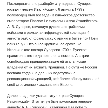
Последовательно разберём эту надпись. Суворов
назван «князем Италийским». 8 августа 1799 г.
полководец был возведён в княжеское достоинство
императором Павлом I с титулом «князя Италийского».
А. В. Суворов, командуя русско-австрийскими
войсками в рамках антифранцузской коалиции, 4
августа разбил французскую армию в битве при Нови,
близ Генуи. Это было крупнейшее сражение
Итальянского похода Суворова 1799 г. Русское
правительство тогда пришло на помощь Австрии
освобождать принадлежавшие ей итальянские
владения от их захвата Францией. По сути же Россия
воевала тогда «на дальних подступах» с
революционной Францией, всё более обнаруживавшей
своё стремление к экспансии в Европе.
Далее в надписи указан титул «граф Суворов
Рымникский». Этот титул был пожалован генерал-
аншефу А. В. Суворову Екатериной II за победу