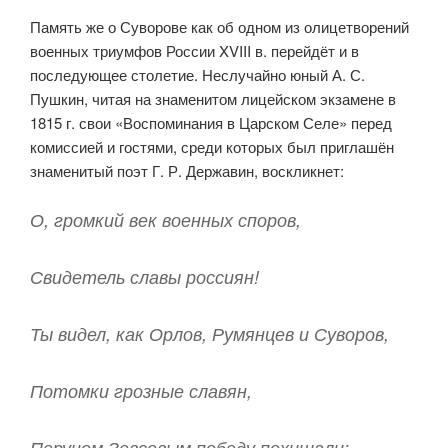
Память же о Суворове как об одном из олицетворений
военных триумфов России XVIII в. перейдёт и в
последующее столетие. Неслучайно юный А. С.
Пушкин, читая на знаменитом лицейском экзамене в
1815 г. свои «Воспоминания в Царском Селе» перед
комиссией и гостями, среди которых был приглашён
знаменитый поэт Г. Р. Державин, воскликнет:
О, громкий век военных споров,
Свидетель славы россиян!
Ты видел, как Орлов, Румянцев и Суворов,
Потомки грозные славян,
Перуном Зевсовым победу похищали;