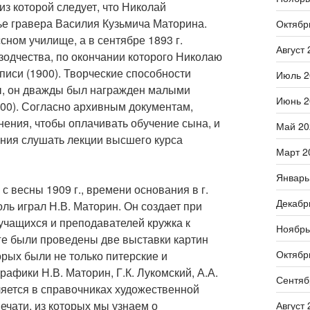
из которой следует, что Николай
мье гравера Василия Кузьмича Маторина.
Октябр
сном училище, а в сентябре 1893 г.
Август 
зодчества, по окончании которого Николаю
иси (1900). Творческие способности
Июль 2
ы, он дважды был награжден малыми
Июнь 2
900). Согласно архивным документам,
ения, чтобы оплачивать обучение сына, и
Май 20
ния слушать лекции высшего курса
Март 2
Январь
с весны 1909 г., времени основания в г.
Декабр
ль играл Н.В. Маторин. Он создает при
учащихся и преподавателей кружка к
Ноябрь
луге были проведены две выставки картин
Октябр
рых были не только питерские и
рафики Н.В. Маторин, Г.К. Лукомский, А.А.
Сентяб
яется в справочниках художественной
ечати, из которых мы узнаем о
Август 