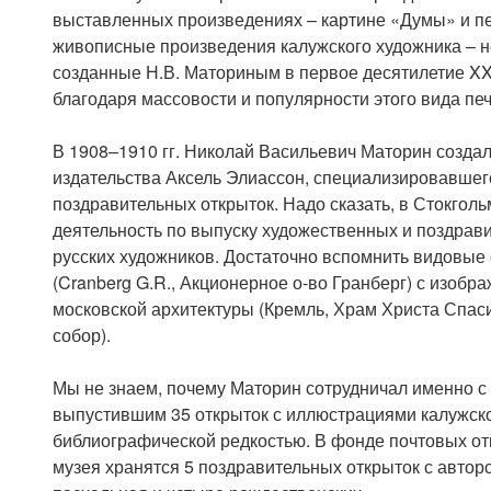
выставленных произведениях – картине «Думы» и пе
живописные произведения калужского художника – не
созданные Н.В. Маториным в первое десятилетие XX 
благодаря массовости и популярности этого вида пе
В 1908–1910 гг. Николай Васильевич Маторин созда
издательства Аксель Элиассон, специализировавшег
поздравительных открыток. Надо сказать, в Стокгол
деятельность по выпуску художественных и поздрави
русских художников. Достаточно вспомнить видовые 
(Cranberg G.R., Акционерное о-во Гранберг) с изоб
московской архитектуры (Кремль, Храм Христа Спас
собор).
Мы не знаем, почему Маторин сотрудничал именно с
выпустившим 35 открыток с иллюстрациями калужско
библиографической редкостью. В фонде почтовых от
музея хранятся 5 поздравительных открыток с автор