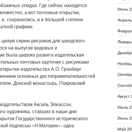
йзажных этюдах. Где сейчас находятся
Июнь 2
известно, а вот почтовые открытки,
в. сохранились, и в бóльшей степени
Апрель
чатной графики.
Феврал
л целую серию рисунков для шведского
Январь
ося на выпуске видовых и
Декабр
ьме была широко развита издательская
тельных почтовых карточек с рисунками
Ноябрь
открытки издательства А.О. Гранберг
Октябр
ражением основных достопримечательностей
ителя, Донской монастырь, Покровский
Сентяб
Август 
 издательством Аксель Элиассон,
Июль 2
го художника, ставших в наши дни
Июнь 2
крыток Государственного исторического
ской подписью «Н.Маторин»: одна
Май 20