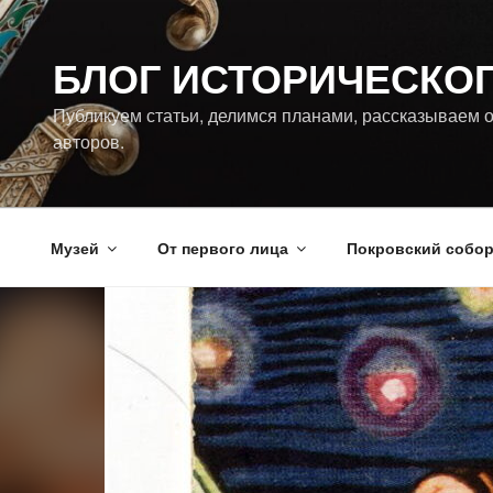
Перейти
к
БЛОГ ИСТОРИЧЕСКО
содержимому
Публикуем статьи, делимся планами, рассказываем о
авторов.
Музей
От первого лица
Покровский собо