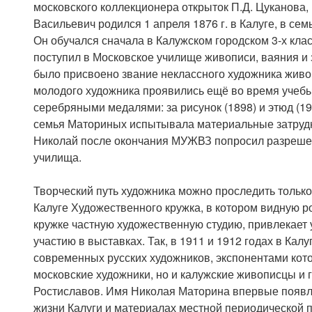
московского коллекционера открыток П.Д. Цуканова, 
Васильевич родился 1 апреля 1876 г. в Калуге, в се
Он обучался сначала в Калужском городском 3-х клас
поступил в Московское училище живописи, ваяния и 
было присвоено звание неклассного художника живоп
молодого художника проявились ещё во время учеб
серебряными медалями: за рисунок (1898) и этюд (1
семья Маториных испытывала материальные затрудн
Николай после окончания МУЖВЗ попросил разреше
училища.
Творческий путь художника можно проследить только 
Калуге Художественного кружка, в котором видную ро
кружке частную художественную студию, привлекает 
участию в выставках. Так, в 1911 и 1912 годах в Ка
современных русских художников, экспонентами кото
московские художники, но и калужские живописцы и г
Ростиславов. Имя Николая Маторина впервые появл
жизни Калуги и материалах местной периодической п