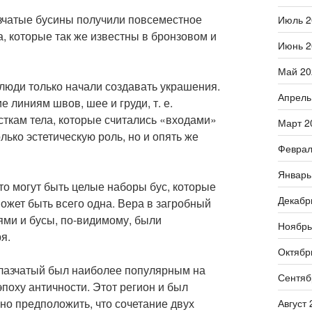
зчатые бусины получили повсеместное
Июль 2
а, которые так же известны в бронзовом и
Июнь 2
Май 20
 люди только начали создавать украшения.
Апрель
линиям швов, шее и груди, т. е.
сткам тела, которые считались «входами»
Март 2
ько эстетическую роль, но и опять же
Феврал
Январь
то могут быть целые наборы бус, которые
Декабр
ожет быть всего одна. Вера в загробный
ями и бусы, по-видимому, были
Ноябрь
я.
Октябр
 глазчатый был наиболее популярным на
Сентяб
поху античности. Этот регион и был
но предположить, что сочетание двух
Август 