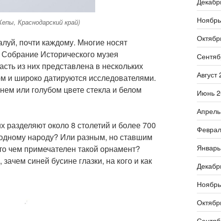
Декабр
Ноябрь
(Кепы, Краснодарский край)
Октябр
луй, почти каждому. Многие носят
. Собрание Исторического музея
Сентяб
асть из них представлена в нескольких
Август 
ром и широко датируются исследователями.
ем или голубом цвете стекла и белом
Июнь 2
Апрель
х разделяют около 8 столетий и более 700
Феврал
одному народу? Или разным, но ставшим
Январь
то чем примечателен такой орнамент?
зачем синей бусине глазки, на кого и как
Декабр
Ноябрь
Октябр
Сентяб