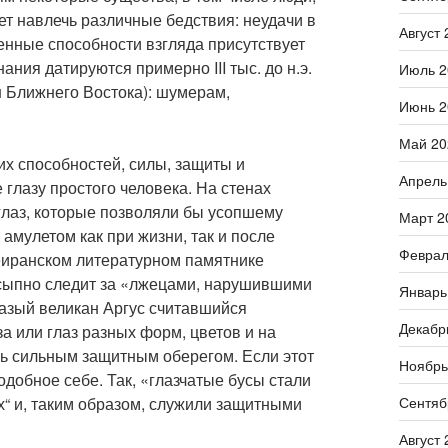
т навлечь различные бедствия: неудачи в
Август 
венные способности взгляда присутствует
ния датируются примерно III тыс. до н.э.
Июль 2
н Ближнего Востока): шумерам,
Июнь 2
Май 20
их способностей, силы, защиты и
Апрель
глазу простого человека. На стенах
глаз, которые позволяли бы усопшему
Март 2
мулетом как при жизни, так и после
Феврал
неиранском литературном памятнике
усыпно следит за «лжецами, нарушившими
Январь
лазый великан Аргус считавшийся
Декабр
а или глаз разных форм, цветов и на
нь сильным защитным оберегом. Если этот
Ноябрь
одобное себе. Так, «глазчатые бусы стали
х“ и, таким образом, служили защитными
Сентяб
Август 