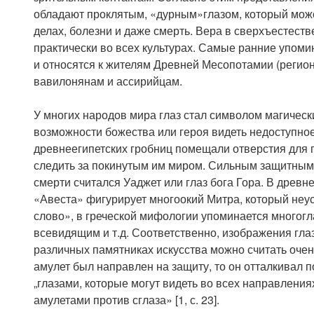
обладают проклятым, «дурным»глазом, который може
делах, болезни и даже смерть. Вера в сверхъестест
практически во всех культурах. Самые ранние упомина
и относятся к жителям Древней Месопотамии (регио
вавилонянам и ассирийцам.
У многих народов мира глаз стал символом магическ
возможности божества или героя видеть недоступное 
древнеегипетских гробниц помещали отверстия для 
следить за покинутым им миром. Сильным защитным а
смерти считался Уаджет или глаз бога Гора. В древ
«Авеста» фигурирует многоокий Митра, который не
слово», в греческой мифологии упоминается многог
всевидящим и т.д. Соответственно, изображения глаз
различных памятниках искусства можно считать оче
амулет был направлен на защиту, то он отталкивал п
„глазами, которые могут видеть во всех направления
амулетами против сглаза» [1, с. 23].