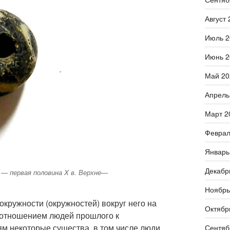
Август 
Июль 2
Июнь 2
Май 20
Апрель
Март 2
Феврал
Январь
Декабр
I — первая половина X в. Верхне—
Ноябрь
окружности (окружностей) вокруг него на
Октябр
 отношением людей прошлого к
м некоторые существа, в том числе люди,
Сентяб