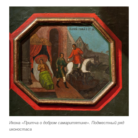
Икона «Притча о добром самаритятине». Подместный ряд
иконостаса