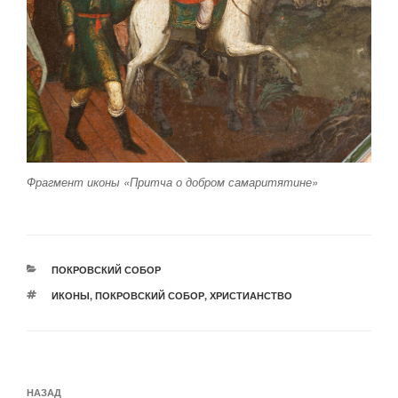
Фрагмент иконы «Притча о добром самаритятине»
РУБРИКИ
ПОКРОВСКИЙ СОБОР
МЕТКИ
ИКОНЫ
,
ПОКРОВСКИЙ СОБОР
,
ХРИСТИАНСТВО
Навигация
Предыдущая
НАЗАД