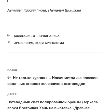
Авторы: Кирилл Гусев, Наталья Шишлина
РУБРИКИ
КОЛЛЕКЦИЯ
,
ОТ ПЕРВОГО ЛИЦА
МЕТКИ
АРХЕОЛОГИЯ
,
ОТДЕЛ АРХЕОЛОГИИ
Навигация
Предыдущая
НАЗАД
по
запись:
записям
Не только курганы… Новая методика поисков
сезонных стоянок кочевников-скотоводов
Следующая
ДАЛЕЕ
запись
Путеводный свет полированной бронзы (зеркала
эпохи Восточная Хань на выставке «Древнее