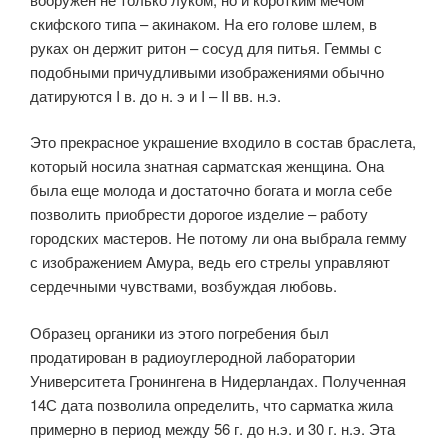
скифского типа – акинаком. На его голове шлем, в
руках он держит ритон – сосуд для питья. Геммы с
подобными причудливыми изображениями обычно
датируются I в. до н. э и I – II вв. н.э.
Это прекрасное украшение входило в состав браслета,
который носила знатная сарматская женщина. Она
была еще молода и достаточно богата и могла себе
позволить приобрести дорогое изделие – работу
городских мастеров. Не потому ли она выбрала гемму
с изображением Амура, ведь его стрелы управляют
сердечными чувствами, возбуждая любовь.
Образец органики из этого погребения был
продатирован в радиоуглеродной лаборатории
Университета Гронингена в Нидерландах. Полученная
14С дата позволила определить, что сарматка жила
примерно в период между 56 г. до н.э. и 30 г. н.э. Эта