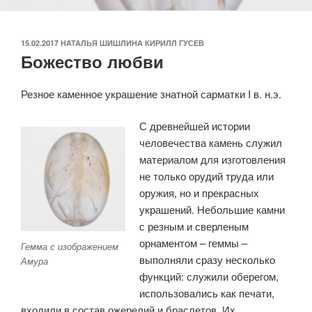
ОПУБЛИКОВАНО
15.02.2017
НАТАЛЬЯ ШИШЛИНА КИРИЛЛ ГУСЕВ
Божество любви
Резное каменное украшение знатной сарматки I в. н.э.
С древнейшей истории
человечества камень служил
материалом для изготовления
не только орудий труда или
оружия, но и прекрасных
украшений. Небольшие камни
с резным и сверленым
орнаментом – геммы –
Гемма с изображением
выполняли сразу несколько
Амура
функций: служили оберегом,
использовались как печати,
входили в состав ожерелий и браслетов. Их