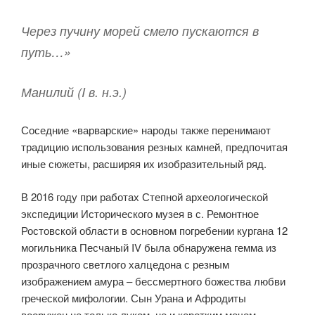
Через пучину морей смело пускаются в
путь…»
Манилий (I в. н.э.)
Соседние «варварские» народы также перенимают
традицию использования резных камней, предпочитая
иные сюжеты, расширяя их изобразительный ряд.
В 2016 году при работах Степной археологической
экспедиции Исторического музея в с. Ремонтное
Ростовской области в основном погребении кургана 12
могильника Песчаный IV была обнаружена гемма из
прозрачного светлого халцедона с резным
изображением амура – бессмертного божества любви
греческой мифологии. Сын Урана и Афродиты
вооружен не только луком, но и коротким мечом