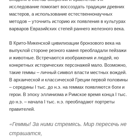
исследование помогает воссоздать традиции древних
мастеров, а использование естественнонаучных
методов – уточнить историю их появления в культурах
варваров Евразийских степей раннего железного века.
В Крито-Микенской цивилизации бронзового века на
выпуклой стороне резного камня преобладали пейзажи
и животные. Встречаются изображения и людей, но
конкретных исторических персонажей мало. Возможно,
такие геммы – личный символ власти местных вождей.
В архаической и классической Греции первой половины
– середины I тыс. до н.э. на геммах появляются боги и
герои. В эпоху эллинизма и Римское время конца I тыс.
до н.э. – начала I тыс. н.э. преобладают портреты
правителей.
«Геммы! За ними стремясь. Мир пересечь не
страшатся,