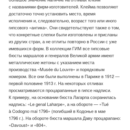
с названиями фирм-изготовителей. Клейма позволяют
достаточно точно установить место, время
исполнения и, следовательно, возраст того или иного
гипсового «антика». Они свидетельствуют также о том,
что конкретные слепки были изготовлены и присланы
из других стран, а не отлиты повторно в России с уже
имевшихся форм. В коллекции ГИМ все гипсовые
бюсты маршалов и генералов Великой армии имеют
металлические жетоны с указанием места
производства «Musée du Louvre» и порядковым
номером. Все они были выполнены в Париже в 1912 —
первой половине 1913 г. На некоторых отливах
просматриваются процарапанные в гипсе надписи.
К примеру, на основании бюста Лагарпа сохранилась
надпись: «Le genal Laharpe», а на обороте — «Tué
à Codogno mai 1796» (погибший в Кодонье в мае
1796 г.). На обороте бюста маршала Даву процарапано:
«Davoust» и «804».