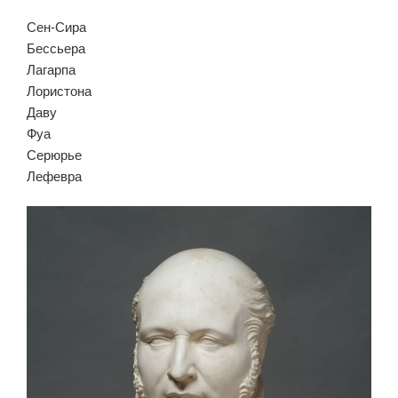
Сен-Сира
Бессьера
Лагарпа
Лористона
Даву
Фуа
Серюрье
Лефевра