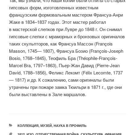
Так, мы узнали, что наши копии были отлиты со старых
гипсовых форм, изготовленных известным
французским формовальным мастером Франсуа-Анри
Жаке в 1834–1837 годах. Этот мастер работал
в мастерской слепков при Лувре до 1848 г. Он снимал
гипсовые слепки с мраморных и бронзовых оригиналов
таких скульпторов, как Франсуа Массон (François
Masson, 1745— 1807), Франсуа Бозио (François-Joseph
Bosio, 1768–1845), Теофиль Бра (Théophile-François-
Marcel Bra, 1797–1863), Пьер-Жан Давид (Pierre-Jean
David, 1788–1856), Феликс Лекомт (Félix Lecomte, 1737
— 1817) и др. К сожалению, сами оригиналы были
утрачены при пожаре замка Тюильри в 1871 г., где они
были выставлены в Зале маршалов.
РУБРИКИ
КОЛЛЕКЦИЯ
,
МУЗЕЙ
,
НАУКА В ПРОФИЛЬ
МЕТКИ
1812
,
ИЗО
,
ОТЕЧЕСТВЕННАЯ ВОЙНА
,
СКУЛЬПТУРА
,
ФРАНЦИЯ