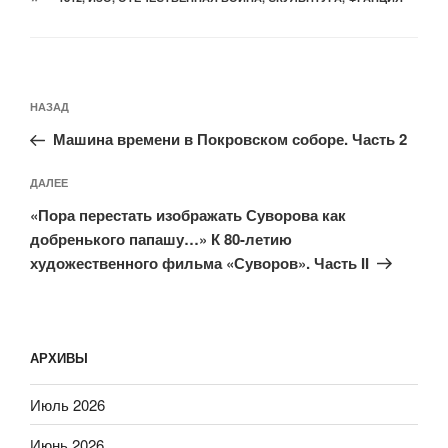
Навигация
Предыдущая
НАЗАД
по
запись:
записям
Машина времени в Покровском соборе. Часть 2
Следующая
ДАЛЕЕ
запись
«Пора перестать изображать Суворова как
добренького папашу…» К 80-летию
художественного фильма «Суворов». Часть II
АРХИВЫ
Июль 2026
Июнь 2026