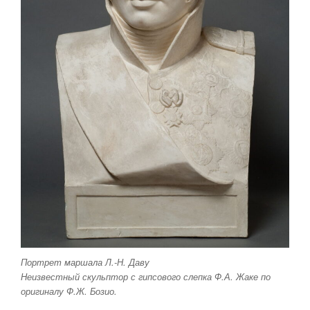
Портрет маршала Л.-Н. Даву
Неизвестный скульптор с гипсового слепка Ф.А. Жаке по
оригиналу Ф.Ж. Бозио.