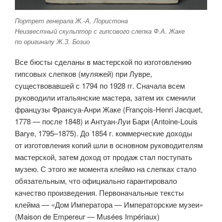
Портрет генерала Ж.-А. Лористона
Неизвестный скульптор с гипсового слепка Ф.А. Жаке
по оригиналу Ж.З. Бозио
Все бюсты сделаны в мастерской по изготовлению
гипсовых слепков (муляжей) при Лувре,
существовавшей с 1794 по 1928 гг. Сначала всем
руководили итальянские мастера, затем их сменили
французы Франсуа-Анри Жаке (François-Henri Jacquet,
1778 — после 1848) и Антуан-Луи Бари (Antoine-Louis
Barye, 1795–1875). До 1854 г. коммерческие доходы
от изготовления копий шли в основном руководителям
мастерской, затем доход от продаж стал поступать
музею. С этого же момента клеймо на слепках стало
обязательным, что официально гарантировало
качество произведения. Первоначальные тексты
клейма — «Дом Императора — Императорские музеи»
(Maison de Empereur — Musées Impériaux)