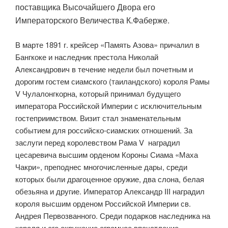
поставщика Высочайшего Двора его
Императорского Величества К.Фаберже.
В марте 1891 г. крейсер «Память Азова» причалил в
Бангкоке и наследник престола Николай
Александрович в течение недели был почетным и
дорогим гостем сиамского (таиландского) короля Рамы
V Чулалонгкорна, который принимал будущего
императора Российской Империи с исключительным
гостеприимством. Визит стал знаменательным
событием для российско-сиамских отношений. За
заслуги перед королевством Рама V наградил
цесаревича высшим орденом Короны Сиама «Маха
Чакри», преподнес многочисленные дары, среди
которых были драгоценное оружие, два слона, белая
обезьяна и другие. Император Александр III наградил
короля высшим орденом Российской Империи св.
Андрея Первозванного. Среди подарков наследника на
короля и его окружение огромное впечатление