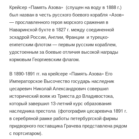
Крейсер «Память Азова» (спущен на воду в 1888 г.)
был назван в честь русского боевого корабля «Азов»
— прославленного героя морского сражения в
Наваринской бухте в 1827 г. между соединенной
эскадрой России, Англии, Франции и турецко-
египетским флотом — первым русским кораблем,
удостоенным за боевые отличия высокой награды
кормовым Георгиевским флагом.
В 1890-1891 гг. на крейсере «Память Азова» Его
Императорское Высочество государь наследник
цесаревич Николай Александрович совершил
исторический вояж из Триеста до Владивостока,
который завершил 13-летний курс образования
наследника престола (фотография цесаревича 1891 г.
в серебряной рамке работы петербургской фирмы
придворного поставщика Грачева представлена рядом
с портсигаром).