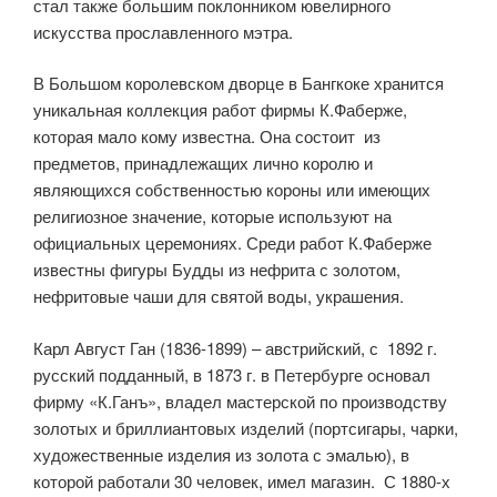
стал также большим поклонником ювелирного
искусства прославленного мэтра.
В Большом королевском дворце в Бангкоке хранится
уникальная коллекция работ фирмы К.Фаберже,
которая мало кому известна. Она состоит из
предметов, принадлежащих лично королю и
являющихся собственностью короны или имеющих
религиозное значение, которые используют на
официальных церемониях. Среди работ К.Фаберже
известны фигуры Будды из нефрита с золотом,
нефритовые чаши для святой воды, украшения.
Карл Август Ган (1836-1899) – австрийский, с 1892 г.
русский подданный, в 1873 г. в Петербурге основал
фирму «К.Ганъ», владел мастерской по производству
золотых и бриллиантовых изделий (портсигары, чарки,
художественные изделия из золота с эмалью), в
которой работали 30 человек, имел магазин. С 1880-х