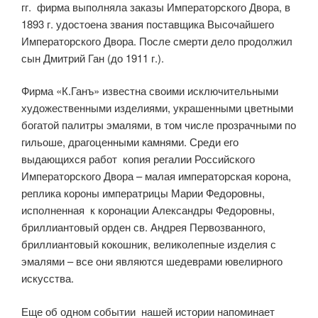
гг. фирма выполняла заказы Императорского Двора, в
1893 г. удостоена звания поставщика Высочайшего
Императорского Двора. После смерти дело продолжил
сын Дмитрий Ган (до 1911 г.).
Фирма «К.Ганъ» известна своими исключительными
художественными изделиями, украшенными цветными
богатой палитры эмалями, в том числе прозрачными по
гильоше, драгоценными камнями. Среди его
выдающихся работ копия регалии Российского
Императорского Двора – малая императорская корона,
реплика короны императрицы Марии Федоровны,
исполненная к коронации Александры Федоровны,
бриллиантовый орден св. Андрея Первозванного,
бриллиантовый кокошник, великолепные изделия с
эмалями – все они являются шедеврами ювелирного
искусства.
Еще об одном событии нашей истории напоминает