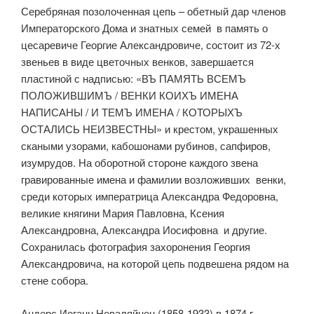
Серебряная позолоченная цепь – обетный дар членов
Императорского Дома и знатных семей в память о
цесаревиче Георгие Александровиче, состоит из 72-х
звеньев в виде цветочных венков, завершается
пластиной с надписью: «ВЪ ПАМЯТЬ ВСЕМЪ
ПОЛОЖИВШИМЪ / ВЕНКИ КОИХЪ ИМЕНА
НАПИСАНЫ / И ТЕМЪ ИМЕНА / КОТОРЫХЪ
ОСТАЛИСЬ НЕИЗВЕСТНЫ» и крестом, украшенных
скаными узорами, кабошонами рубинов, сапфиров,
изумрудов. На оборотной стороне каждого звена
гравированные имена и фамилии возложивших венки,
среди которых императрица Александра Федоровна,
великие княгини Мария Павловна, Ксения
Александровна, Александра Иосифовна и другие.
Сохранилась фотография захоронения Георгия
Александровича, на которой цепь подвешена рядом на
стене собора.
Андерс Иоганн Неваляйнен (1858-1933) в 1874 г.