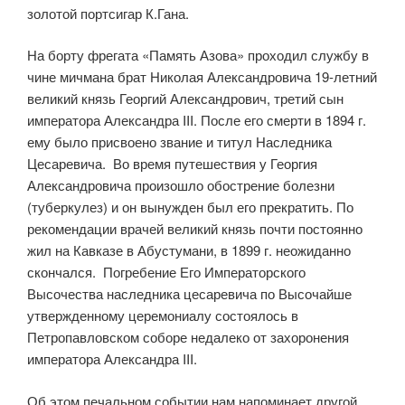
золотой портсигар К.Гана.
На борту фрегата «Память Азова» проходил службу в
чине мичмана брат Николая Александровича 19-летний
великий князь Георгий Александрович, третий сын
императора Александра III. После его смерти в 1894 г.
ему было присвоено звание и титул Наследника
Цесаревича. Во время путешествия у Георгия
Александровича произошло обострение болезни
(туберкулез) и он вынужден был его прекратить. По
рекомендации врачей великий князь почти постоянно
жил на Кавказе в Абустумани, в 1899 г. неожиданно
скончался. Погребение Его Императорского
Высочества наследника цесаревича по Высочайше
утвержденному церемониалу состоялось в
Петропавловском соборе недалеко от захоронения
императора Александра III.
Об этом печальном событии нам напоминает другой