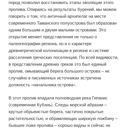
пород позволил восстановить этапы эволюции этого
пролива. Опираясь на результаты бурений, мы можем
говорить о том, что античный архипелаг на месте
современного Таманского полуострова был образован
одним большим и двумя малыми островами. Это
открытие меняет представления не только о
палеогеографии региона, но и о характере
древнегреческой колонизации в регионе и системе
расселения греческих поселенцев. По всей видимости,
в представлении древних греков это был единый
пролив, омывающий берега большого острова – не
случайно в письменных источниках встречена
должность «начальника острова».
В этот пролив впадала полноводная река Гипанис
(современная Кубань). Следы морской абразии –
крутые обрывистые берега, частично покрытые
растительностью, и обрамляющих широкую ложбину –
бывшее ложе пролива – хорошо видны и сейчас не