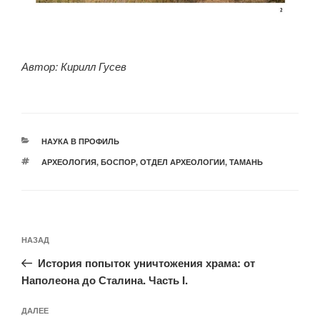
Автор: Кирилл Гусев
РУБРИКИ
НАУКА В ПРОФИЛЬ
МЕТКИ
АРХЕОЛОГИЯ
,
БОСПОР
,
ОТДЕЛ АРХЕОЛОГИИ
,
ТАМАНЬ
Навигация
Предыдущая
НАЗАД
по
запись:
записям
История попыток уничтожения храма: от
Наполеона до Сталина. Часть I.
Следующая
ДАЛЕЕ