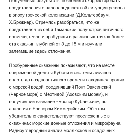
Полученные результаты позволили скорректировать
представления о палеоландшафтной ситуации региона
в эпоху греческой колонизации (Д.Кельтербаум,
Х.Брюкнер). Стремясь разобраться, что же
представлял из себя Таманский полуостров античного
времени, геологи пробурили в различных точках более
ста скважин глубиной от 3 до 15 м и изучили
залегавшие здесь отложения.
Пробуренные скважины показывают, что на месте
современной дельты Кубани и системы лиманов
вплоть до позднеантичного времени находился пролив
с морской водой, соединявший Понт Эвксинский
(Черное море) с Меотидой (Азовским морем), и
получивший название «Боспор Кубанский», по
аналогии с Боспором Киммерийским. Об этом
убедительно свидетельствуют прослеженные в
скважинах морские донные отложения и микрофауна.
Радиоуглеродный анализ моллюсков и осадочных