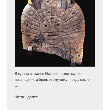
В одном из залов Исторического музея,
посвящённом бронзовому веку, представлен
…
«Загадочный
Читать далее
лик
«солнечного»