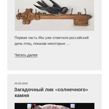
Первая часть Мы уже отметили российский
день птиц, показав некоторые …
«4
Читать далее
мая
—
День
птиц»
ОПУБЛИКОВАНО
03.05.2020
Загадочный лик «солнечного»
камня