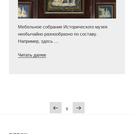
Мебельное собрание Исторического музея
необычайно разнообразно по составу.
Например, здесь …
«Детское
Читать далее
бюро
от
Генриха
Гамбса»
Пагинация
9
записей