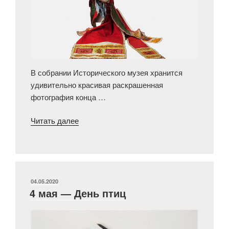
В собрании Исторического музея хранится
удивительно красивая раскрашенная
фотография конца …
«Может
Читать далее
ли
сорока
быть
рогатой?»
ОПУБЛИКОВАНО
04.05.2020
4 мая — День птиц