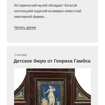
Исторический музей обладает богатой
коллекцией изделий всемирно известной
ювелирной фирмы …
«Почему
Читать далее
в
России
при
императоре
Александре
ОПУБЛИКОВАНО
17.04.2020
Детское бюро от Генриха Гамбса
III
была
мода
на
слонов?»