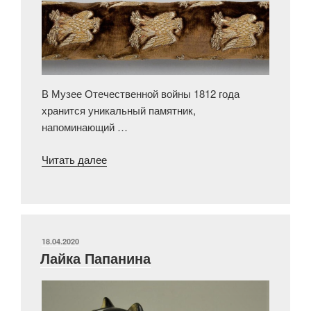
В Музее Отечественной войны 1812 года
хранится уникальный памятник,
напоминающий …
««Прелесть
Читать далее
мира
––
ужас
войны»:
загадочный
ОПУБЛИКОВАНО
18.04.2020
Лайка Папанина
трофей
русской
армии»