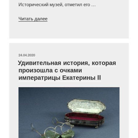
Исторический музей, отметил его …
«Росписи
Читать далее
утерянного
склепа»
ОПУБЛИКОВАНО
24.04.2020
Удивительная история, которая
произошла с очками
императрицы Екатерины II