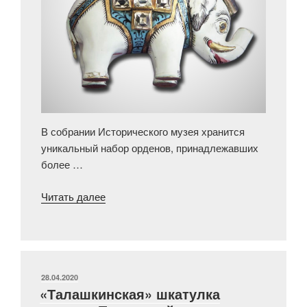
В собрании Исторического музея хранится
уникальный набор орденов, принадлежавших
более …
«Драгоценный
Читать далее
слон
среди
наград
Наполеона
Бонапарта»
ОПУБЛИКОВАНО
28.04.2020
«Талашкинская» шкатулка