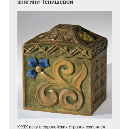
княгини Тенишевой
К ХIХ веку в европейских странах оживился