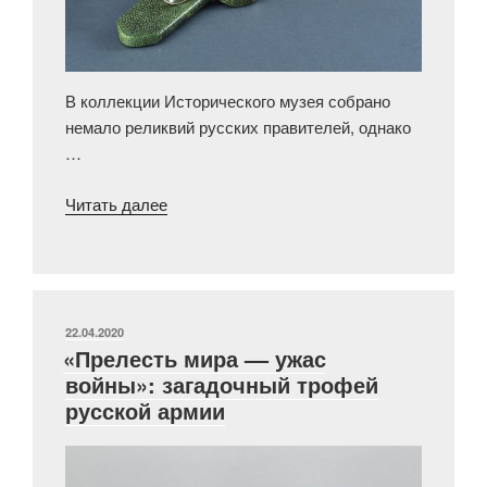
В коллекции Исторического музея собрано
немало реликвий русских правителей, однако
…
«Удивительная
Читать далее
история,
которая
произошла
с
очками
ОПУБЛИКОВАНО
22.04.2020
«Прелесть мира –– ужас
императрицы
войны»: загадочный трофей
Екатерины
русской армии
II»