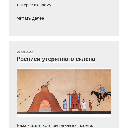
интерес к своему …
««Талашкинская»
Читать далее
шкатулка
княгини
Тенишевой»
ОПУБЛИКОВАНО
27.04.2020
Росписи утерянного склепа
Каждый, кто хотя бы однажды посетил