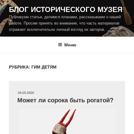
Перейти
БЛОГ ИСТОРИЧЕСКОГО МУЗЕЯ
к
Публикуем статьи, делимся планами, рассказываем о нашей
содержимому
работе. Просим принять во внимание, что часть материалов
отражает исключительно личный взгляд их авторов.
Меню
РУБРИКА:
ГИМ ДЕТЯМ
ОПУБЛИКОВАНО
04.05.2020
Может ли сорока быть рогатой?