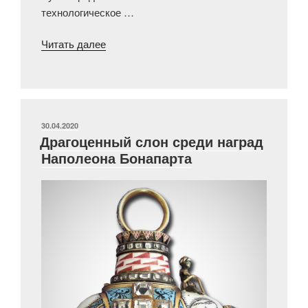
технологическое …
««Телефонный
Читать далее
роллс-
ройс»:
как
звонили
в
ОПУБЛИКОВАНО
30.04.2020
Драгоценный слон среди наград
начале
Наполеона Бонапарта
XX
века»