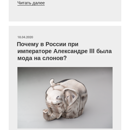
«Лайка
Читать далее
Папанина»
ОПУБЛИКОВАНО
18.04.2020
Почему в России при
императоре Александре III была
мода на слонов?