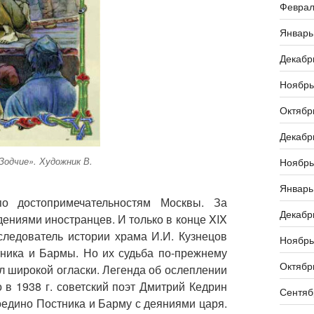
Феврал
Январь
Декабр
Ноябрь
Октябр
Декабр
Зодчие». Художник В.
Ноябрь
Январь
о достопримечательностям Москвы. За
Декабр
ениями иностранцев. И только в конце XIX
следователь истории храма И.И. Кузнецов
Ноябрь
ника и Бармы. Но их судьба по-прежнему
Октябр
ил широкой огласки. Легенда об ослеплении
о в 1938 г. советский поэт Дмитрий Кедрин
Сентяб
оедино Постника и Барму с деяниями царя.