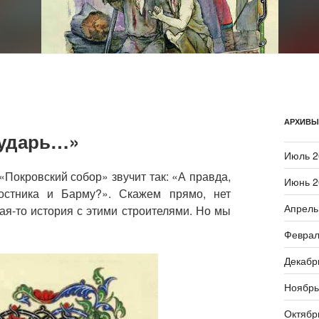
АРХИВЫ
сударь…»
Июль 2
окровский собор» звучит так: «А правда,
Июнь 2
остника и Барму?». Скажем прямо, нет
Апрель
кая-то история с этими строителями. Но мы
Феврал
Декабр
Ноябрь
Октябр