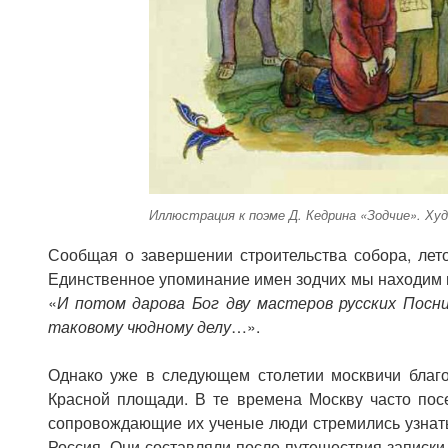
Иллюстрация к поэме Д. Кедрина «Зодчие». Худо
Сообщая о завершении строительства собора, летоп
Единственное упоминание имен зодчих мы находим в
«
И потом дарова Бог дву мастеров русских Посн
таковому чюдному делу
…».
Однако уже в следующем столетии москвичи благо
Красной площади. В те времена Москву часто пос
сопровождающие их ученые люди стремились узнать,
Россия. Они составляли после путешествия записки,