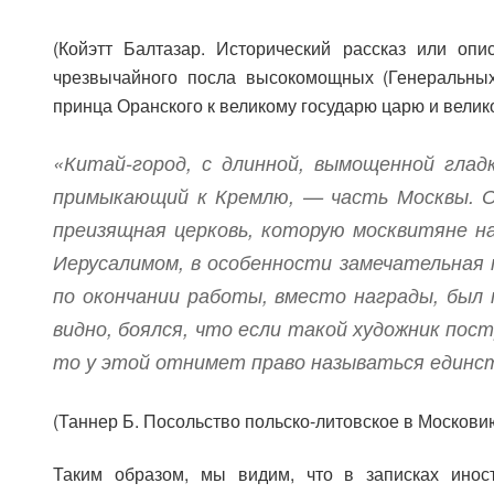
(Койэтт Балтазар. Исторический рассказ или оп
чрезвычайного посла высокомощных (Генеральны
принца Оранского к великому государю царю и велик
«Китай-город, с длинной, вымощенной гла
примыкающий к Кремлю, — часть Москвы. О
преизящная церковь, которую москвитяне н
Иерусалимом, в особенности замечательная
по окончании работы, вместо награды, был 
видно, боялся, что если такой художник пос
то у этой отнимет право называться единст
(Таннер Б. Посольство польско-литовское в Московию
Таким образом, мы видим, что в записках инос