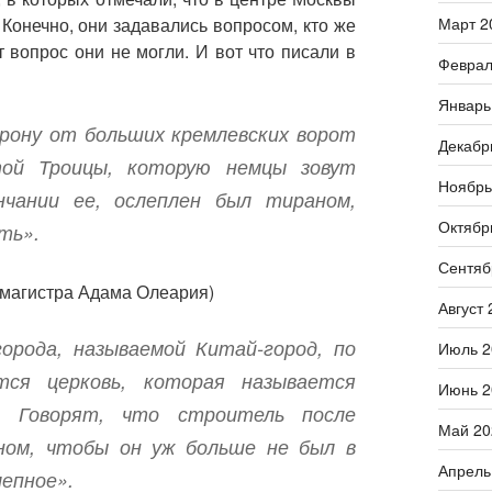
Март 2
 Конечно, они задавались вопросом, кто же
т вопрос они не могли. И вот что писали в
Феврал
Январь
орону от больших кремлевских ворот
Декабр
той Троицы, которую немцы зовут
Ноябрь
нчании ее, ослеплен был тираном
,
Октябр
ть».
Сентяб
 магистра Адама Олеария)
Август 
орода, называемой Китай-город, по
Июль 2
ся церковь, которая называется
Июнь 2
. Говорят, что строитель после
Май 20
ном, чтобы он уж больше не был в
Апрель
лепное».