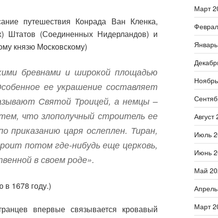
Март 2
исание путешествия Конрада Ван Кленка,
Феврал
х) Штатов (Соединенных Нидерландов) и
Январь
ому князю Московскому)
Декабр
дкими бревнами и широкой площадью
Ноябрь
собенное ее украшение составляет
Сентяб
азывают Святой Троицей, а немцы –
 тем, что злополучный строитель ее
Август 
по приказанию царя ослеплен. Тиран,
Июль 2
троит потом где-нибудь еще церковь,
Июнь 2
венной в своем роде».
Май 20
 в 1678 году.)
Апрель
Март 2
транцев впервые связывается кровавый