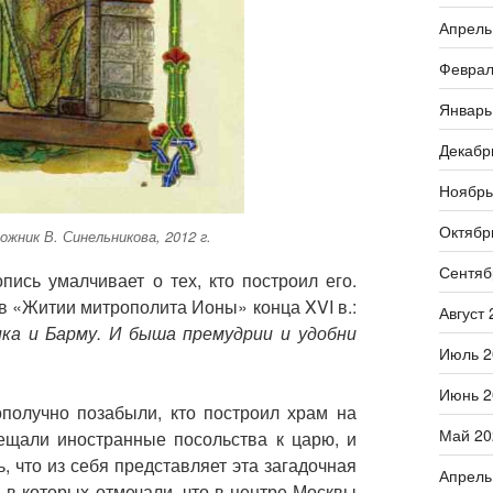
Апрель
Феврал
Январь
Декабр
Ноябрь
Октябр
жник В. Синельникова, 2012 г.
Сентяб
ись умалчивает о тех, кто построил его.
 «Житии митрополита Ионы» конца XVI в.:
Август 
ика и Барму. И быша премудрии и удобни
Июль 2
Июнь 2
получно позабыли, кто построил храм на
Май 20
ещали иностранные посольства к царю, и
 что из себя представляет эта загадочная
Апрель
 в которых отмечали, что в центре Москвы