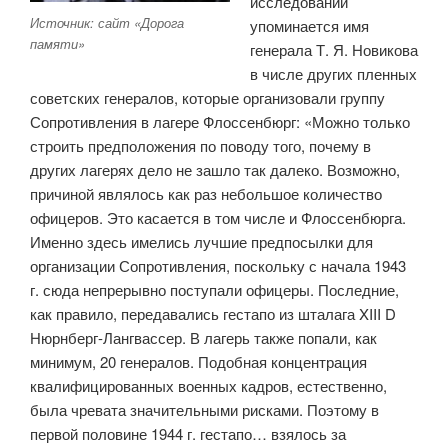
исследовании
Источник: сайт «Дорога
упоминается имя
памяти»
генерала Т. Я. Новикова
в числе других пленных
советских генералов, которые организовали группу
Сопротивления в лагере Флоссенбюрг: «Можно только
строить предположения по поводу того, почему в
других лагерях дело не зашло так далеко. Возможно,
причиной являлось как раз небольшое количество
офицеров. Это касается в том числе и Флоссенбюрга.
Именно здесь имелись лучшие предпосылки для
организации Сопротивления, поскольку с начала 1943
г. сюда непрерывно поступали офицеры. Последние,
как правило, передавались гестапо из шталага XIII D
Нюрнберг-Лангвассер. В лагерь также попали, как
минимум, 20 генералов. Подобная концентрация
квалифицированных военных кадров, естественно,
была чревата значительными рисками. Поэтому в
первой половине 1944 г. гестапо… взялось за