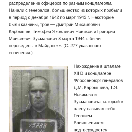
распределение офицеров по разным концлагерям.
Начали с генералов, большинство из которых прибыли
в период с декабря 1942 по март 1943 г. Некоторые
были казнены, трое — Дмитрий Михайлович
Карбышев, Тимофей Яковлевич Новиков и Григорий
Моисеевич Зусманович 8 марта 1944 г. были
переведены в Майданек». (С. 277 указанного
сочинения.)
Нахождение в шталаге
XII D и концлагере
Флоссенбюрг генералов
Д.М. Карбышева, Т.Я.
Новикова и
Зусмановича, который в
плену называл себя
Георгием
Васильевичем,
подтверждается