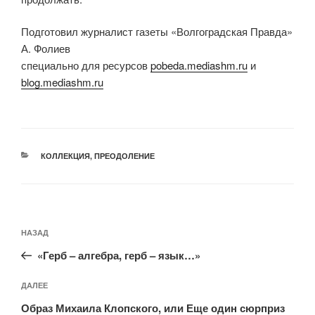
Подготовил журналист газеты «Волгоградская Правда»
А. Фолиев
специально для ресурсов
pobeda.mediashm.ru
и
blog.mediashm.ru
РУБРИКИ
КОЛЛЕКЦИЯ
,
ПРЕОДОЛЕНИЕ
Навигация
Предыдущая
НАЗАД
по
запись:
записям
«Герб – алгебра, герб – язык…»
Следующая
ДАЛЕЕ
запись
Образ Михаила Клопского, или Еще один сюрприз