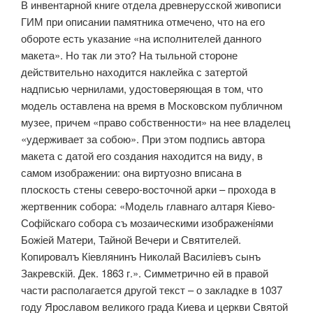
В инвентарной книге отдела древнерусской живописи
ГИМ при описании памятника отмечено, что на его
обороте есть указание «на исполнителей данного
макета». Но так ли это? На тыльной стороне
действительно находится наклейка с затертой
надписью чернилами, удостоверяющая в том, что
модель оставлена на время в Московском публичном
музее, причем «право собственности» на нее владелец
«удерживает за собою». При этом подпись автора
макета с датой его создания находится на виду, в
самом изображении: она виртуозно вписана в
плоскость стены северо-восточной арки – прохода в
жертвенник собора: «Модель главнаго алтаря Кiево-
Софiйскаго собора съ мозаическими изображенiями
Божiей Матери, Тайной Вечери и Святителей.
Копировалъ Кiевлянинъ Николай Василiевъ сынъ
Закревскiй. Дек. 1863 г.». Симметрично ей в правой
части располагается другой текст – о закладке в 1037
году Ярославом великого града Киева и церкви Святой