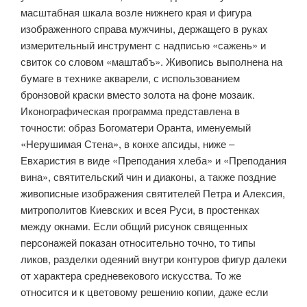
масштабная шкала возле нижнего края и фигура
изображенного справа мужчины, держащего в руках
измерительный инструмент с надписью «сажень» и
свиток со словом «маштабъ». Живопись выполнена на
бумаге в технике акварели, с использованием
бронзовой краски вместо золота на фоне мозаик.
Иконографическая программа представлена в
точности: образ Богоматери Оранта, именуемый
«Нерушимая Стена», в конхе апсиды, ниже –
Евхаристия в виде «Преподания хлеба» и «Преподания
вина», святительский чин и диаконы, а также поздние
живописные изображения святителей Петра и Алексия,
митрополитов Киевских и всея Руси, в простенках
между окнами. Если общий рисунок священных
персонажей показан относительно точно, то типы
ликов, разделки одеяний внутри контуров фигур далеки
от характера средневекового искусства. То же
относится и к цветовому решению копии, даже если