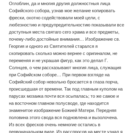
Оглоблин, да и многия другия должностныя лица
Софийского собора, узнав мое желание копировать
фрески, охотно содействовали моей цели, с
любезностию и предупредительностию показывали все
доступныя места святаго сего храма и все предметы,
почему-либо достойные внимания… Изображение св.
Георгия и одного из Святителей старался я
скопировать сколько можно вернее с оригиналом, не
переменяя и не украшая фигур, как это делал Г.
Солнцев, о чем рассказывают многия лица, служащия
при Софийском соборе… При первом взгляде на
Софийский собор невольно бросается в глаза порча,
происшедшая от времени. Так под главным куполом на
парусах мозаика почти вся осыпалась; то же самое и
на восточном главном полусводе, где находится
знаменитое изображение Божией Матери. Передняя
половина этого свода вся подновлена и вызолочена.
Из всех фресков очень немногие остались в
первоначальном виде. Из расспросов на месте узнал я