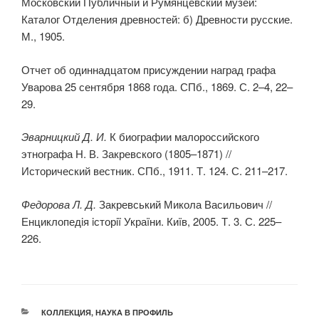
Московский Публичный и Румянцевский музеи:
Каталог Отделения древностей: б) Древности русские.
М., 1905.
Отчет об одиннадцатом присуждении наград графа
Уварова 25 сентября 1868 года. СПб., 1869. С. 2–4, 22–
29.
Эварницкий Д. И.
К биографии малороссийского
этнографа Н. В. Закревского (1805–1871) //
Исторический вестник. СПб., 1911. Т. 124. С. 211–217.
Федорова Л. Д.
Закревський Микола Васильович //
Енциклопедiя iсторiï Украïни. Киïв, 2005. Т. 3. С. 225–
226.
РУБРИКИ
КОЛЛЕКЦИЯ
,
НАУКА В ПРОФИЛЬ