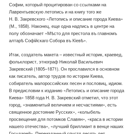
Софии, который процитирован со ссылками на
Лаврентьевскую летопись и на книгу того же
Н. В. Закревского «Летопись и описание города Киева»
(М., 1858). Наконец, еще одна надпись в центре на
полу обозначает «Мѣсто для престола въ главномъ
алтарѣ Софiйскаго Собора въ Кiевѣ».
Итак, создатель макета – известный историк, краевед,
фольклорист, этнограф Николай Васильевич
Закревский (1805–1871). Он прославился в основном
как писатель, автор трудов по истории Киева,
собиратель малороссийских песен и пословиц, идиом.
В предисловии к изданию «Летопись и описание города
Киева» 1858 года Н. В. Закревский отметил, что этот
город, «знаменитый величием и несчастиями», есть
священное достояние Русских», «колыбель
просвещения для потомков Славян», «краса в истории
нашего отечества», «лучший бриллиант в венце наших
Государей». Переизданный спустя десять лет