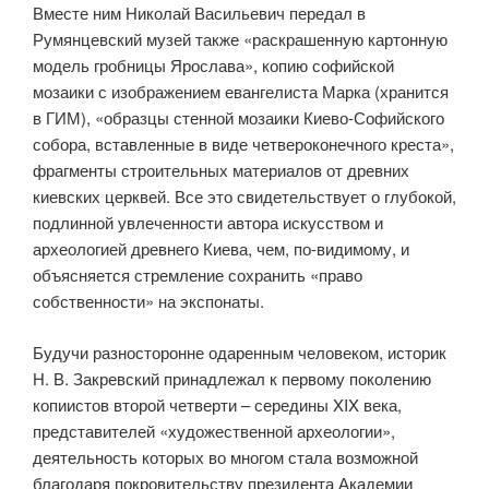
Вместе ним Николай Васильевич передал в
Румянцевский музей также «раскрашенную картонную
модель гробницы Ярослава», копию софийской
мозаики с изображением евангелиста Марка (хранится
в ГИМ), «образцы стенной мозаики Киево-Софийского
собора, вставленные в виде четвероконечного креста»,
фрагменты строительных материалов от древних
киевских церквей. Все это свидетельствует о глубокой,
подлинной увлеченности автора искусством и
археологией древнего Киева, чем, по-видимому, и
объясняется стремление сохранить «право
собственности» на экспонаты.
Будучи разносторонне одаренным человеком, историк
Н. В. Закревский принадлежал к первому поколению
копиистов второй четверти – середины XIX века,
представителей «художественной археологии»,
деятельность которых во многом стала возможной
благодаря покровительству президента Академии