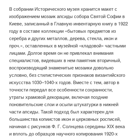
В собрании Исторического музея хранится макет с
изображением мозаик апсиды собора Святой Софии в
Киеве, записанный в Главную инвентарную книгу в 1922
году в составе коллекции «бытовых предметов из
серебра и других металлов, дерева, стекла, икон и
проч.», оставленных в музейной «кладовой» частными
лицами. Долгое время он не привлекал внимания
специалистов, видевших в нем памятник вторичный,
воспроизводящий знаменитые мозаики довольно
условно, без стилистических признаков византийского
искусства 1030–1040-х годов. Вместе с тем, автор в
точности передал все особенности сохранности,
утраты храмовой декорации, включая поздние
поновительские слои и осыпи штукатурки в нижней
части апсиды. Такой подход был характерен для
большинства копиистов икон и церковных росписей,
начиная с рисунков Ф. Г. Солнцева середины XIX века
и вплоть до образцов научного копирования 1920-х