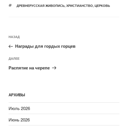
МЕТКИ
ДРЕВНЕРУССКАЯ ЖИВОПИСЬ
,
ХРИСТИАНСТВО
,
ЦЕРКОВЬ
Навигация
Предыдущая
НАЗАД
по
запись:
записям
Награды для гордых горцев
Следующая
ДАЛЕЕ
запись
Распятие на черепе
АРХИВЫ
Июль 2026
Июнь 2026