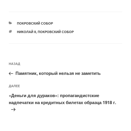
РУБРИКИ
ПОКРОВСКИЙ СОБОР
МЕТКИ
НИКОЛАЙ II
,
ПОКРОВСКИЙ СОБОР
Навигация
Предыдущая
НАЗАД
по
запись:
записям
Памятник, который нельзя не заметить
Следующая
ДАЛЕЕ
запись
«Деньги для дураков»: пропагандистские
надпечатки на кредитных билетах образца 1918 г.