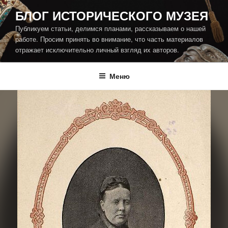
Перейти
БЛОГ ИСТОРИЧЕСКОГО МУЗЕЯ
к
Публикуем статьи, делимся планами, рассказываем о нашей
содержимому
работе. Просим принять во внимание, что часть материалов
отражает исключительно личный взгляд их авторов.
Меню