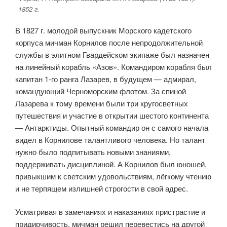
1852 г.
В 1827 г. молодой выпускник Морского кадетского
корпуса мичман Корнилов после непродолжительной
службы в элитном Гвардейском экипаже был назначен
на линейный корабль «Азов». Командиром корабля был
капитан 1-го ранга Лазарев, в будущем — адмирал,
командующий Черноморским флотом. За спиной
Лазарева к тому времени были три кругосветных
путешествия и участие в открытии шестого континента
— Антарктиды. Опытный командир он с самого начала
видел в Корнилове талантливого человека. Но талант
нужно было подпитывать новыми знаниями,
поддерживать дисциплиной. А Корнилов был юношей,
привыкшим к светским удовольствиям, лёгкому чтению
и не терпящем излишней строгости в свой адрес.
Усматривая в замечаниях и наказаниях пристрастие и
придирчивость, мичман решил перевестись на другой