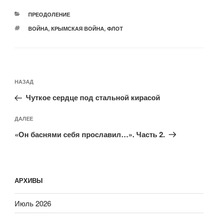
РУБРИКИ
ПРЕОДОЛЕНИЕ
МЕТКИ
ВОЙНА
,
КРЫМСКАЯ ВОЙНА
,
ФЛОТ
Навигация
Предыдущая
НАЗАД
по
запись:
записям
Чуткое сердце под стальной кирасой
Следующая
ДАЛЕЕ
запись
«Он баснями себя прославил…». Часть 2.
АРХИВЫ
Июль 2026