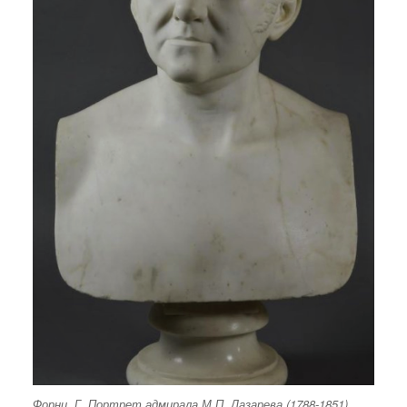
Форни, Г. Портрет адмирала М.П. Лазарева (1788-1851).