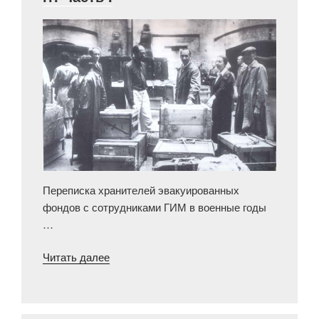
Переписка хранителей эвакуированных
фондов с сотрудниками ГИМ в военные годы
…
«Письма
Читать далее
из
эвакуации
сотрудников