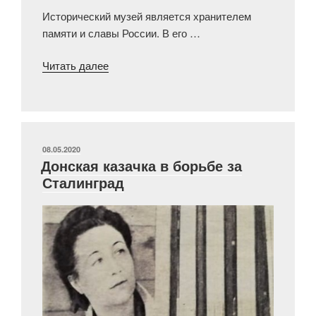
Исторический музей является хранителем
памяти и славы России. В его …
««И
Читать далее
Суворов,
гордый
нашею
победой…»:
Образ
ОПУБЛИКОВАНО
08.05.2020
Донская казачка в борьбе за
А.
Сталинград
В.
Суворова
на
плакатах
времён
Великой
Отечественной
войны»