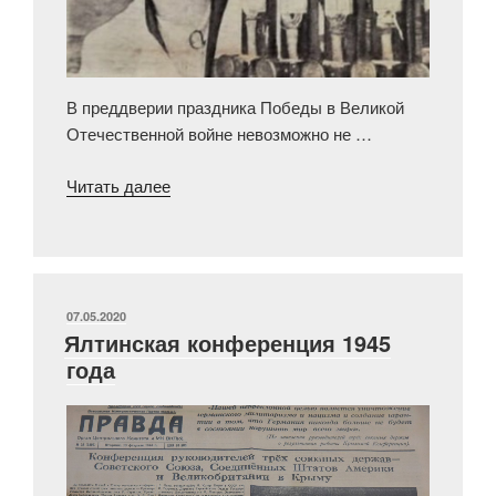
В преддверии праздника Победы в Великой
Отечественной войне невозможно не …
«Донская
Читать далее
казачка
в
борьбе
за
Сталинград»
ОПУБЛИКОВАНО
07.05.2020
Ялтинская конференция 1945
года