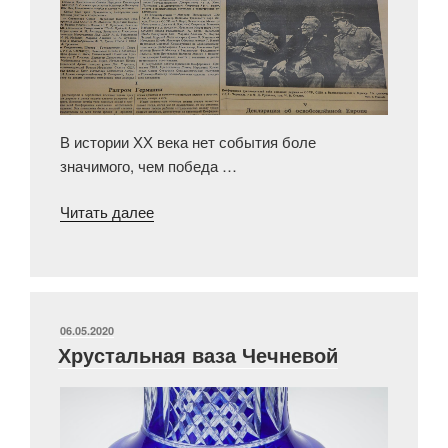
В истории ХХ века нет события боле
значимого, чем победа …
«Ялтинская
Читать далее
конференция
1945
года»
ОПУБЛИКОВАНО
06.05.2020
Хрустальная ваза Чечневой