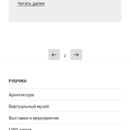
«Жизнь
Читать далее
и
научная
деятельность
В.А.
Городцова
в
Пагинация
годы
2
записей
Великой
Отечественной
войны.
Часть
РУБРИКИ
I»
Архитектура
Виртуальный музей
Выставки и мероприятия
ГИМ детям