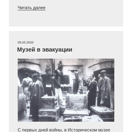
«Жизнь
Читать далее
и
научная
деятельность
В.А.
Городцова
ОПУБЛИКОВАНО
09.05.2020
Музей в эвакуации
в
годы
Великой
Отечественной
войны.
Часть
II»
С первых дней войны, в Историческом музее