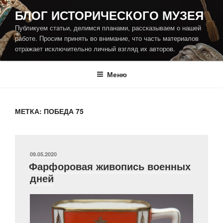
Перейти
БЛОГ ИСТОРИЧЕСКОГО МУЗЕЯ
к
Публикуем статьи, делимся планами, рассказываем о нашей
содержимому
работе. Просим принять во внимание, что часть материалов
отражает исключительно личный взгляд их авторов.
Меню
МЕТКА:
ПОБЕДА 75
ОПУБЛИКОВАНО
09.05.2020
Фарфоровая живопись военных
дней