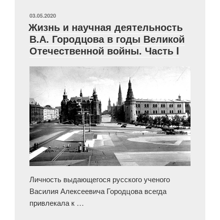
Государственного
исторического
ОПУБЛИКОВАНО
03.05.2020
Жизнь и научная деятельность
музея
В.А. Городцова в годы Великой
1941–
Отечественной войны. Часть I
1944
гг.
Часть
I»
Личность выдающегося русского ученого
Василия Алексеевича Городцова всегда
привлекала к …