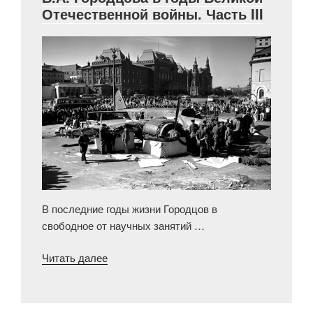
Отечественной войны. Часть III
В последние годы жизни Городцов в
свободное от научных занятий …
«Жизнь
Читать далее
и
научная
деятельность