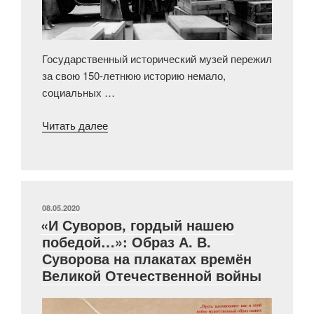
Государственный исторический музей пережил
за свою 150-летнюю историю немало,
социальных …
«Государственный
Читать далее
исторический
музей
в
годы
Великой
ОПУБЛИКОВАНО
08.05.2020
«И Суворов, гордый нашею
Отечественной
победой…»: Образ А. В.
войны
Суворова на плакатах времён
1941–
Великой Отечественной войны
1945
гг.»