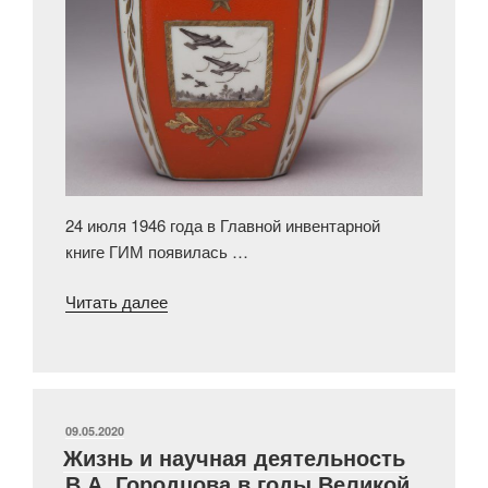
24 июля 1946 года в Главной инвентарной
книге ГИМ появилась …
«Фарфоровая
Читать далее
живопись
военных
дней»
ОПУБЛИКОВАНО
09.05.2020
Жизнь и научная деятельность
В.А. Городцова в годы Великой