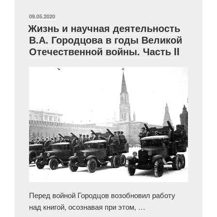
Государственного
исторического
ОПУБЛИКОВАНО
09.05.2020
Жизнь и научная деятельность
музея
В.А. Городцова в годы Великой
1941–
Отечественной войны. Часть II
1944
гг.
Часть
II»
Перед войной Городцов возобновил работу
над книгой, осознавая при этом, …