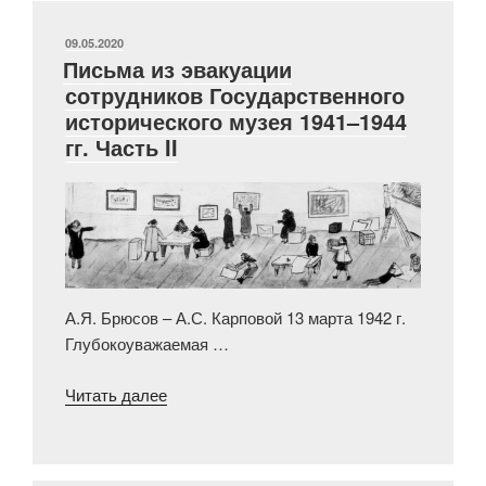
В.А.
Городцова
ОПУБЛИКОВАНО
09.05.2020
Письма из эвакуации
в
сотрудников Государственного
годы
исторического музея 1941–1944
Великой
гг. Часть II
Отечественной
войны.
Часть
III»
А.Я. Брюсов – А.С. Карповой 13 марта 1942 г.
Глубокоуважаемая …
«Письма
Читать далее
из
эвакуации
сотрудников