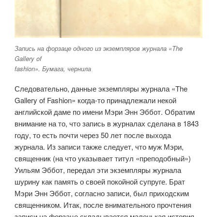
Запись на форзаце одного из экземпляров журнала «The
Gallery of
fashion». Бумага, чернила
Следовательно, данные экземпляры журнала «The
Gallery of Fashion» когда-то принадлежали некой
английской даме по имени Мэри Энн Эббот. Обратим
внимание на то, что запись в журналах сделана в 1843
году, то есть почти через 50 лет после выхода
журнала. Из записи также следует, что муж Мэри,
священник (на что указывает титул «преподобный»)
Уильям Эббот, передал эти экземпляры журнала
шурину как память о своей покойной супруге. Брат
Мэри Энн Эббот, согласно записи, был приходским
священником. Итак, после внимательного прочтения
записи на форзаце складывается маленькая история