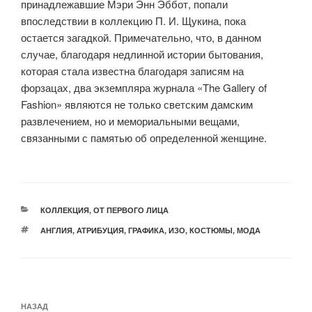
принадлежавшие Мэри Энн Эббот, попали
впоследствии в коллекцию П. И. Щукина, пока
остается загадкой. Примечательно, что, в данном
случае, благодаря недлинной истории бытования,
которая стала известна благодаря записям на
форзацах, два экземпляра журнала «The Gallery of
Fashion» являются не только светским дамским
развлечением, но и мемориальными вещами,
связанными с памятью об определенной женщине.
РУБРИКИ
КОЛЛЕКЦИЯ
,
ОТ ПЕРВОГО ЛИЦА
МЕТКИ
АНГЛИЯ
,
АТРИБУЦИЯ
,
ГРАФИКА
,
ИЗО
,
КОСТЮМЫ
,
МОДА
Навигация
Предыдущая
НАЗАД