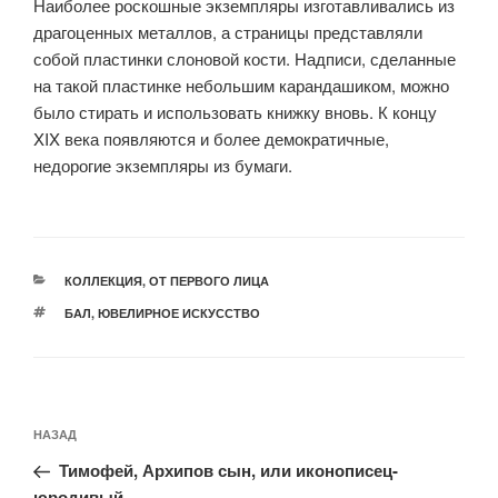
Наиболее роскошные экземпляры изготавливались из
драгоценных металлов, а страницы представляли
собой пластинки слоновой кости. Надписи, сделанные
на такой пластинке небольшим карандашиком, можно
было стирать и использовать книжку вновь. К концу
XIX века появляются и более демократичные,
недорогие экземпляры из бумаги.
РУБРИКИ
КОЛЛЕКЦИЯ
,
ОТ ПЕРВОГО ЛИЦА
МЕТКИ
БАЛ
,
ЮВЕЛИРНОЕ ИСКУССТВО
Навигация
Предыдущая
НАЗАД
по
запись:
записям
Тимофей, Архипов сын, или иконописец-
юродивый