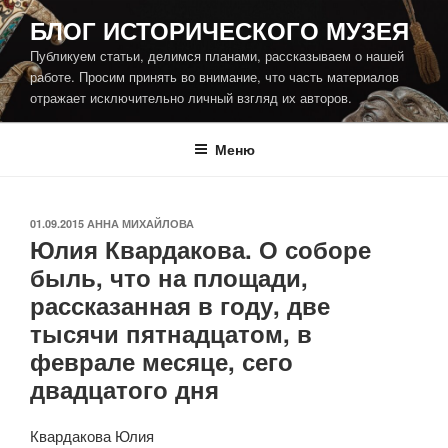
Перейти
БЛОГ ИСТОРИЧЕСКОГО МУЗЕЯ
к
Публикуем статьи, делимся планами, рассказываем о нашей
содержимому
работе. Просим принять во внимание, что часть материалов
отражает исключительно личный взгляд их авторов.
Меню
ОПУБЛИКОВАНО
01.09.2015
АННА МИХАЙЛОВА
Юлия Квардакова. О соборе
быль, что на площади,
рассказанная в году, две
тысячи пятнадцатом, в
феврале месяце, сего
двадцатого дня
Квардакова Юлия