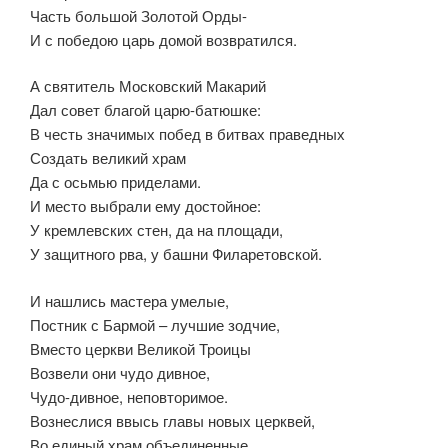
Часть большой Золотой Орды-
И с победою царь домой возвратился.
А святитель Московский Макарий
Дал совет благой царю-батюшке:
В честь значимых побед в битвах праведных
Создать великий храм
Да с осьмью приделами.
И место выбрали ему достойное:
У кремлевских стен, да на площади,
У защитного рва, у башни Филаретовской.
И нашлись мастера умелые,
Постник с Бармой – лучшие зодчие,
Вместо церкви Великой Троицы
Возвели они чудо дивное,
Чудо-дивное, неповторимое.
Вознеслися ввысь главы новых церквей,
Во единый храм объединенные,