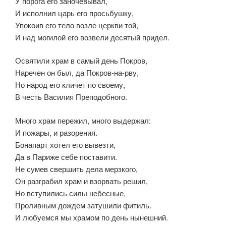
У порога его заночевывал,
И исполнил царь его просьбушку,
Упокоив его тело возле церкви той,
И над могилой его возвели десятый придел.
Освятили храм в самый день Покров,
Наречен он был, да Покров-на-рву,
Но народ его кличет по своему,
В честь Василия Преподобного.
Много храм пережил, много выдержал:
И пожары, и разорения.
Бонапарт хотел его вывезти,
Да в Париже себе поставити.
Не сумев свершить дела мерзкого,
Он разграбил храм и взорвать решил,
Но вступились силы небесные,
Проливным дождем затушили фитиль.
И любуемся мы храмом по день нынешний.