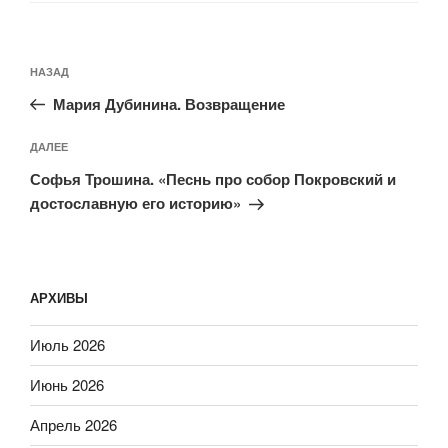
Навигация
Предыдущая
НАЗАД
по
запись:
записям
Мария Дубинина. Возвращение
Следующая
ДАЛЕЕ
запись
Софья Трошина. «Песнь про собор Покровский и
достославную его историю»
АРХИВЫ
Июль 2026
Июнь 2026
Апрель 2026