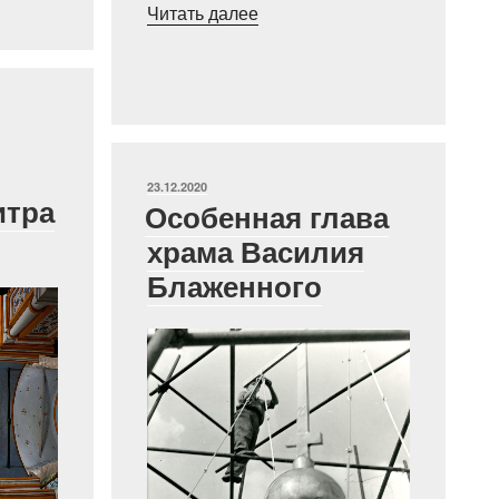
««Постройка
Читать далее
была
красива
изнутри…»:
иностранцы
о
Покровском
ОПУБЛИКОВАНО
23.12.2020
соборе.
итра
Особенная глава
Часть
храма Василия
2»
Блаженного