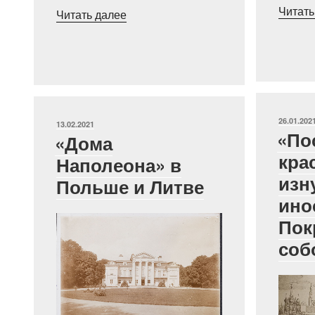
Читать
«Свет
Читать далее
Иерусалима.
Выносные
фонари
Покровского
собора»
ОПУБЛИ
26.01.202
ОПУБЛИКОВАНО
13.02.2021
«По
«Дома
кра
Наполеона» в
изн
Польше и Литве
ино
Пок
соб