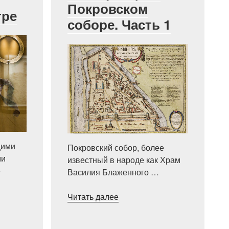
Покровском
тре
соборе. Часть 1
щими
Покровский собор, более
ми
известный в народе как Храм
е
Василия Блаженного …
««Постройка
Читать далее
ьное
была
красива