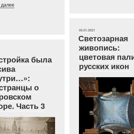
««И
 далее
это
всё
о
ОПУБЛИКОВАНО
05.01.2021
нём…»»
Светозарная
живопись:
КОВАНО
1
цветовая пал
стройка была
русских икон
сива
утри…»:
странцы о
ровском
оре. Часть 3