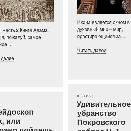
Икона является окном в
духовный мир – мир,
1 Часть 2 Книга Адама
простирающийся за …
я, пожалуй, самое
тное …
«Светозар
Читать далее
живопись:
««Постройка
 далее
цветовая
была
палитра
красива
русских
изнутри…»:
икон»
иностранцы
о
ОПУБЛИКОВАНО
01.01.2021
Покровском
Удивительное
КОВАНО
1
соборе.
ейдоскоп
убранство
Часть
х, или
Покровского
3»
раво пойдешь
собора Ч. 1.