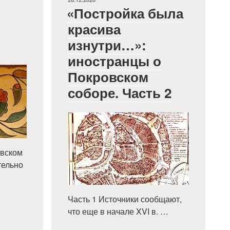
«Постройка была
красива
изнутри…»:
иностранцы о
Покровском
соборе. Часть 2
овском
тельно
Часть 1 Источники сообщают,
сы
что еще в начале XVI в. …
го