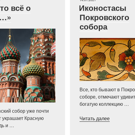
то всё о
Иконостасы
м…»
Покровского
собора
Все, кто бывают в Покр
соборе, отмечают удиви
богатую коллекцию …
ский собор уже почти
«Иконоста
т украшает Красную
Читать далее
Покровско
дь и …
собора»