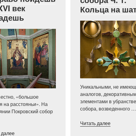
XVI век
Кольца на ша
адешь
Уникальными, не имею
аналогов, декоративны
вестно, «большое
элементами в убранств
я на расстояньи». На
собора, возведенного …
янии Покровский собор
«Удивител
Читать далее
убранство
«Калейдоскоп
 далее