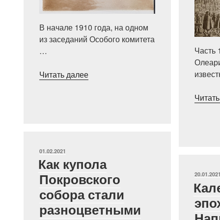
В начале 1910 года, на одном
из заседаний Особого комитета
Часть 
…
Олеари
««Дома
извес
Читать далее
Наполеона»
в
Читать
Польше
и
Литве»
ОПУБЛИКОВАНО
01.02.2021
Как купола
ОПУБЛИ
Покровского
20.01.202
Кал
собора стали
эпо
разноцветными
Нап