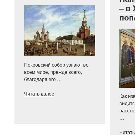
– в 
поп
Покровский собор узнают во
всем мире, прежде всего,
благодаря его …
«Как
Читать далее
Как из
купола
видитс
Покровского
рассто
собора
…
стали
разноцветными»
Читать