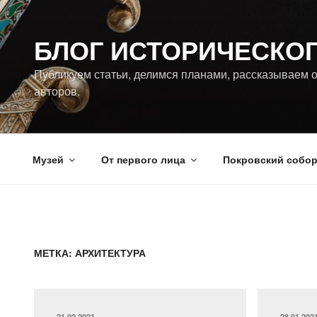
Перейти
к
БЛОГ ИСТОРИЧЕСКО
содержимому
Публикуем статьи, делимся планами, рассказываем о
авторов.
Музей
От первого лица
Покровский собо
МЕТКА:
АРХИТЕКТУРА
ОПУБЛИКОВАНО
ОПУБЛИ
21.02.2021
28.01.202