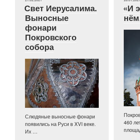
Свет Иерусалима.
«И э
Выносные
нё
фонари
Покровского
собора
Покров
Слюдяные выносные фонари
460 ле
появились на Руси в XVI веке.
площа
Их …