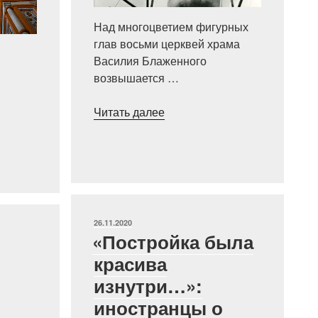
Над многоцветием фигурных
глав восьми церквей храма
Василия Блаженного
возвышается …
«Особенная
Читать далее
ная
глава
храма
Василия
Блаженного»
ОПУБЛИКОВАНО
26.11.2020
«Постройка была
красива
изнутри…»:
иностранцы о