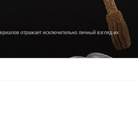
териалов отражает исключительно личный взгляд их