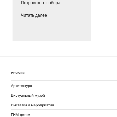
Покровского собора …
«Храмы
Читать далее
—
невидимки,
или
Странствующие
храмы»
РУБРИКИ
Архитектура
Виртуальный музей
Выставки и мероприятия
ГИМ детям