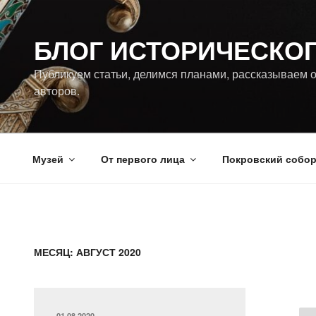
Перейти
к
БЛОГ ИСТОРИЧЕСКО
содержимому
Публикуем статьи, делимся планами, рассказываем о
авторов.
Музей
От первого лица
Покровский собо
МЕСЯЦ:
АВГУСТ 2020
ОПУБЛИКОВАНО
01.08.2020