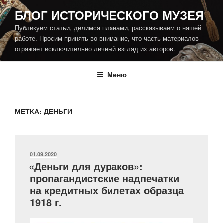
Перейти
БЛОГ ИСТОРИЧЕСКОГО МУЗЕЯ
к
Публикуем статьи, делимся планами, рассказываем о нашей
содержимому
работе. Просим принять во внимание, что часть материалов
отражает исключительно личный взгляд их авторов.
Меню
МЕТКА:
ДЕНЬГИ
ОПУБЛИКОВАНО
01.09.2020
«Деньги для дураков»:
пропагандистские надпечатки
на кредитных билетах образца
1918 г.