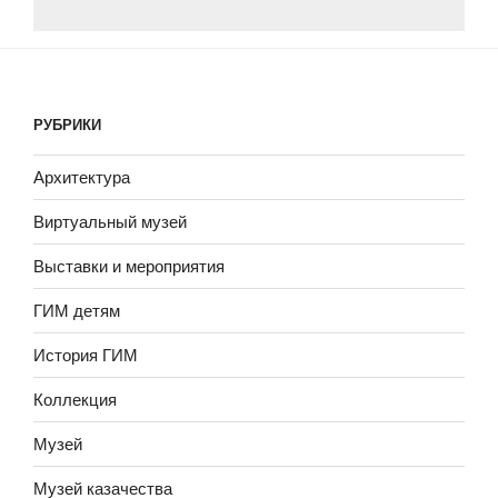
лагеря
Лихтенхорст
для
российских
военнопленных
РУБРИКИ
из
собрания
Архитектура
отдела
Виртуальный музей
нумизматики
ГИМ»
Выставки и мероприятия
ГИМ детям
История ГИМ
Коллекция
Музей
Музей казачества