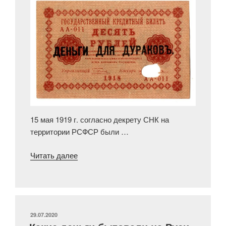
15 мая 1919 г. согласно декрету СНК на
территории РСФСР были …
««Деньги
Читать далее
для
дураков»:
пропагандистские
надпечатки
на
ОПУБЛИКОВАНО
29.07.2020