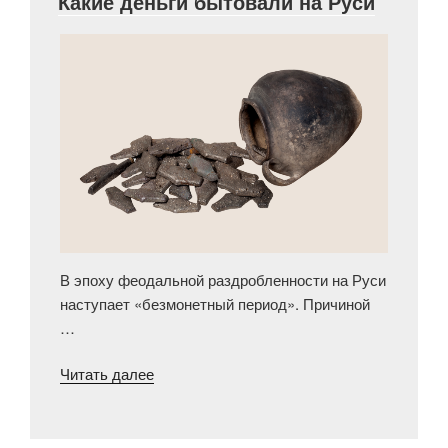
Какие деньги бытовали на Руси
кредитных
билетах
образца
1918
г.»
В эпоху феодальной раздробленности на Руси
наступает «безмонетный период». Причиной
…
«Какие
Читать далее
деньги
бытовали
на