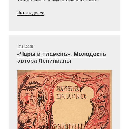
«Полузабытый
Читать далее
имажинист»
ОПУБЛИКОВАНО
17.11.2025
«Чары и пламень». Молодость
автора Ленинианы