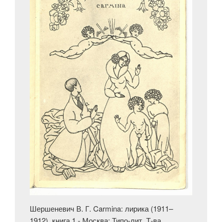
Шершеневич В. Г. Carmina: лирика (1911–
1912), книга 1.- Москва: Типо-лит. Т-ва …