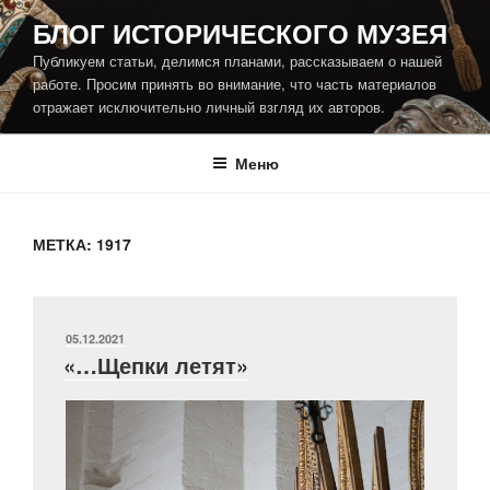
Перейти
БЛОГ ИСТОРИЧЕСКОГО МУЗЕЯ
к
Публикуем статьи, делимся планами, рассказываем о нашей
содержимому
работе. Просим принять во внимание, что часть материалов
отражает исключительно личный взгляд их авторов.
Меню
МЕТКА:
1917
ОПУБЛИКОВАНО
05.12.2021
«…Щепки летят»