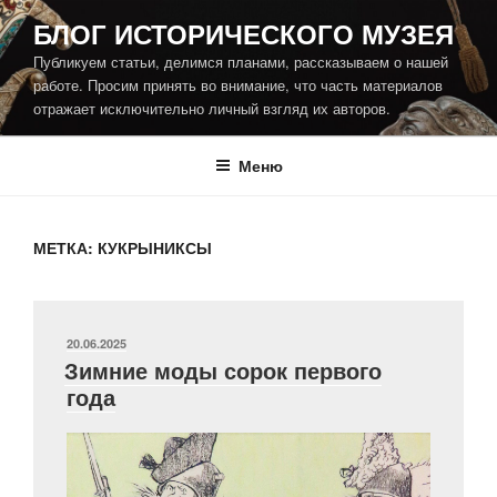
Перейти
БЛОГ ИСТОРИЧЕСКОГО МУЗЕЯ
к
Публикуем статьи, делимся планами, рассказываем о нашей
содержимому
работе. Просим принять во внимание, что часть материалов
отражает исключительно личный взгляд их авторов.
Меню
МЕТКА:
КУКРЫНИКСЫ
ОПУБЛИКОВАНО
20.06.2025
Зимние моды сорок первого
года