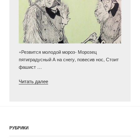
«Резвится молодой мороз- Морозец
пятиградусный А на снегу, повесив нос, Стоит
фашист …
«Зимние
Читать далее
моды
сорок
первого
года»
РУБРИКИ