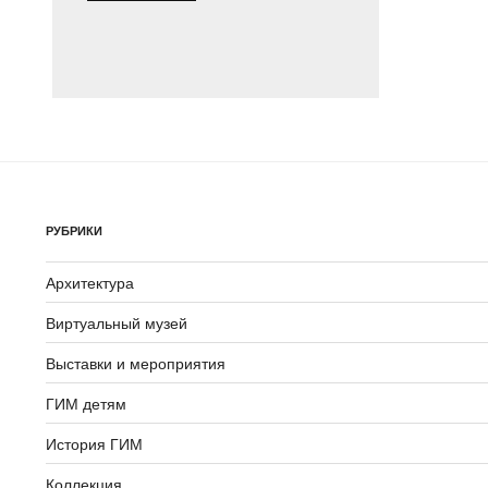
звучал
Железный
век?
Несколько
слов
о
карниксе»
РУБРИКИ
Архитектура
Виртуальный музей
Выставки и мероприятия
ГИМ детям
История ГИМ
Коллекция