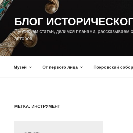
Перейти
к
БЛОГ ИСТОРИЧЕСКО
содержимому
Публикуем статьи, делимся планами, рассказываем о
авторов.
Музей
От первого лица
Покровский собо
МЕТКА:
ИНСТРУМЕНТ
ОПУБЛИКОВАНО
08.06.2021