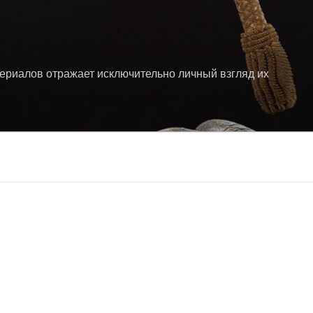
териалов отражает исключительно личный взгляд их